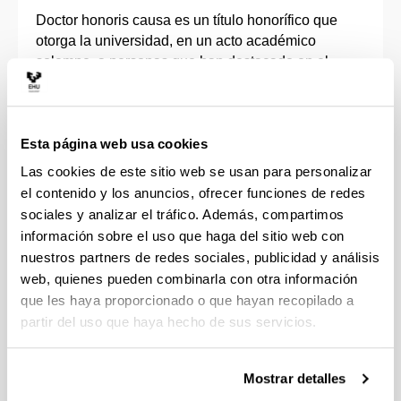
Doctor honoris causa es un título honorífico que
otorga la universidad, en un acto académico
solemne, a personas que han destacado en el
mundo académico o científico, y que además tienen
una relación con la UPV/EHU.
Esta página web usa cookies
En los últimos años, al acto académico del
nombramiento en si se ha incorporado el acto
Las cookies de este sitio web se usan para personalizar
simbólico de plantación de un árbol. Todos ellos
el contenido y los anuncios, ofrecer funciones de redes
componen ahora la entrada por el vial norte al
sociales y analizar el tráfico. Además, compartimos
Arboretum (entrada frente al Rectorado), formando
información sobre el uso que haga del sitio web con
el Paseo de los Doctores Honoris Causa, y en el
nuestros partners de redes sociales, publicidad y análisis
podemos encontrar, entre otros, los arboles
web, quienes pueden combinarla con otra información
plantados por las profesoras Carmen Reinhart y
que les haya proporcionado o que hayan recopilado a
María Vallet Regí (año 2013), Joseph E. Stiglitz
partir del uso que haya hecho de sus servicios.
(2006) o Manuel Patarrollo (1999).
Mostrar detalles
Ver nombramientos Honoris Causa por la
UPV/EHU