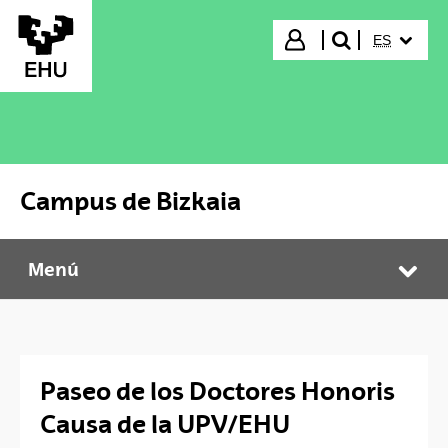
Saltar al contenido principal
IDIOMA S
Iniciar sesión
ES
buscar"
Campus de Bizkaia
Menú
Campus de Bizkaia
Abr
Paseo de los Doctores Honoris
Causa de la UPV/EHU