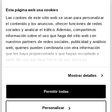
Esta página web usa cookies
Reserva de espacios
Las cookies de este sitio web se usan para personalizar
https://www.ehu.eus/solicitudespacios
el contenido y los anuncios, ofrecer funciones de redes
sociales y analizar el tráfico. Además, compartimos
información sobre el uso que haga del sitio web con
nuestros partners de redes sociales, publicidad y análisis
web, quienes pueden combinarla con otra información
que les haya proporcionado o que hayan recopilado a
partir del uso que haya hecho de sus servicios.
Galería
Mostrar detalles
Galería de imágenes
Permitir todas
Personalizar