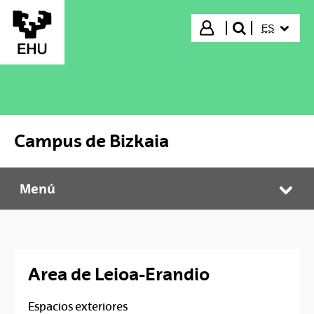
Saltar al contenido principal
IDIOMA S
Iniciar sesión
ES
buscar"
Campus de Bizkaia
Menú
Campus de Bizkaia
Abr
Area de Leioa-Erandio
Espacios exteriores