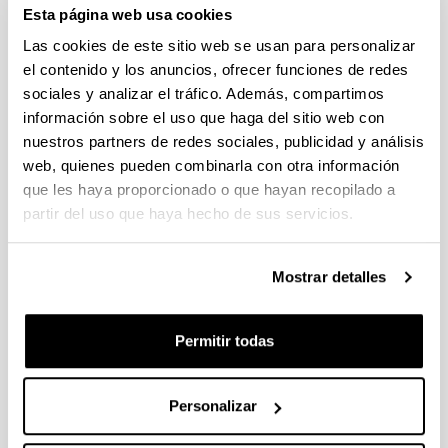
Facultad de Economía y Empresa: Jesús María
Esta página web usa cookies
Valdaliso Gago
Las cookies de este sitio web se usan para personalizar
Facultad de Ciencias Sociales y de la
el contenido y los anuncios, ofrecer funciones de redes
Comunicación: Esteban Arlucea Ruíz
sociales y analizar el tráfico. Además, compartimos
Facultad de Bellas Artes: Arantza Lauzirika
información sobre el uso que haga del sitio web con
Facultad de Educación de Bilbao: Jose Ramon
nuestros partners de redes sociales, publicidad y análisis
Díez López
Facultad de Relaciones Laborales y Trabajo
web, quienes pueden combinarla con otra información
Social y Facultad de Derecho - Sección Bizkaia:
que les haya proporcionado o que hayan recopilado a
Aitor Basañez Llantada
partir del uso que haya hecho de sus servicios.
Representantes de Alumnado
Mostrar detalles
Facultad de Bellas Artes: Carolina León
Escuela de Ingeniería de Bilbao: Iñigo Ugedo
Permitir todas
Facultad de Educación de Bilbao: Leyre Lampre
Facultad de Economía y Empresa: Alejandro
García
Personalizar
Facultad de Ciencias Sociales y de la
Comunicación: Celia Rino