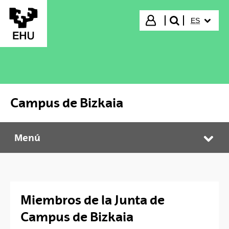
Saltar al contenido principal
IDIOMA S
Iniciar sesión
ES
buscar"
Campus de Bizkaia
Menú
Campus de Bizkaia
Abr
Miembros de la Junta de
Campus de Bizkaia