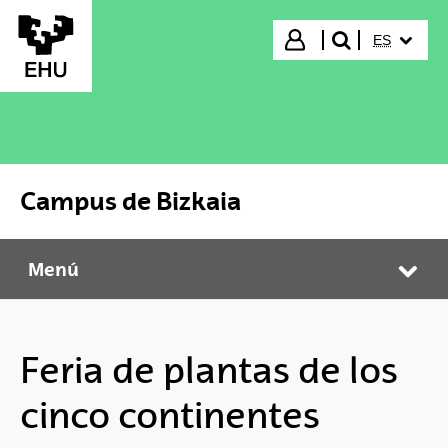
Saltar al contenido principal
IDIOMA S
Iniciar sesión
ES
buscar"
Campus de Bizkaia
Menú
Campus de Bizkaia
Abr
Feria de plantas de los
cinco continentes