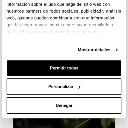
información sobre el uso que haga del sitio web con
nuestros partners de redes sociales, publicidad y análisis
web, quienes pueden combinarla con otra información
que les haya proporcionado o que hayan recopilado a
V Feria de plantas de los cinco
partir del uso que haya hecho de sus servicios.
continentes (2019)
Mostrar detalles
Permitir todas
Personalizar
Denegar