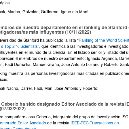
ógica.
nak, Marina, Goizalde, Guillermo, Igone eta Man!
embros de nuestro departamento en el ranking de Stanford
stigadoras/es más influyentes (10/11/2022)
versidad de Stanford ha publicado la lista "
Ranking of the World Scient
´s Top 2 % Scientists
", que identifica a las investigadoras e investigado
ﬂuyentes en el mundo de la ciencia. En el listado senior y listado del ú
parecen 6 miembros de nuestro departamento: Ignacio Arganda, Darre
in, Fadi Dornaika, Manuel Graña, José Antonio Lozano y Roberto Sant
nking muestra las personas investigadoras más citadas en publicacione
ﬁcas.
nak Nacho, Darrel, Fadi, Man, José Antonio y Roberto!
 Ceberio ha sido designado Editor Asociado de la revista I
(07/03/2022)
ro compañero Josu Ceberio, integrante del grupo de investigación ISG
ombrado Editor Asociado
de la revista
IEEE-TEC Transactions on
tionary Computation
.