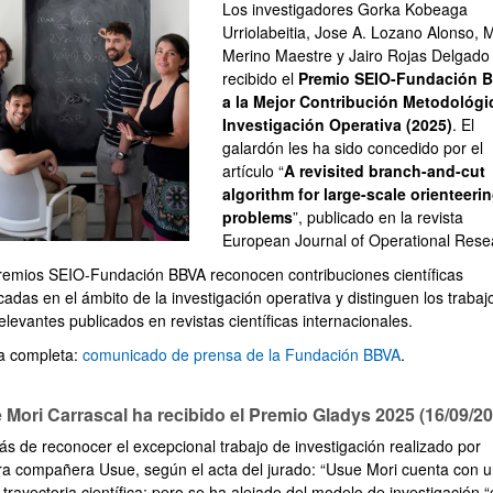
Los investigadores Gorka Kobeaga
Urriolabeitia, Jose A. Lozano Alonso, 
Merino Maestre y Jairo Rojas Delgado
recibido el
Premio SEIO-Fundación 
a la Mejor Contribución Metodológi
Investigación Operativa (2025)
. El
ar subpáginas
galardón les ha sido concedido por el
artículo “
A revisited branch-and-cut
algorithm for large-scale orienteeri
problems
”, publicado en la revista
European Journal of Operational Rese
remios SEIO-Fundación BBVA reconocen contribuciones científicas
adas en el ámbito de la investigación operativa y distinguen los trabaj
levantes publicados en revistas científicas internacionales.
ia completa:
comunicado de prensa de la Fundación BBVA
.
 Mori Carrascal ha recibido el Premio Gladys 2025 (16/09/20
s de reconocer el excepcional trabajo de investigación realizado por
ra compañera Usue, según el acta del jurado: “Usue Mori cuenta con 
 trayectoria cientíﬁca; pero se ha alejado del modelo de investigación “é