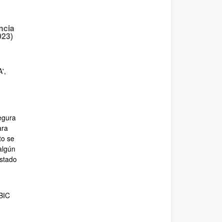
ncia
023)
',
segura
ara
to se
algún
estado
BIC