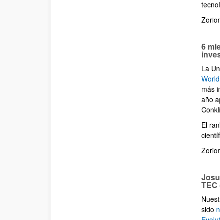
tecnol
Zorio
6 mi
inve
La Uni
World
más in
año a
Conkl
El ra
cientí
Zorio
Josu
TEC 
Nuest
sido
n
Evolu