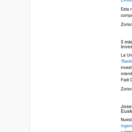
Esta r
compu
Zorio
5 mi
inve
La Uni
‘
Ranki
inves
miemb
Fadi 
Zorio
Jose
Eusk
Nuest
Ingeni
y úni