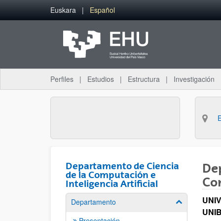
Saltar al contenido principal
Euskara
Español
Perfiles
Estudios
Estructura
Investigación
Departamento de Ciencia
Dep
de la Computación e
Com
Inteligencia Artificial
UNI
Departamento
Mostrar/ocult
UNI
Presentación