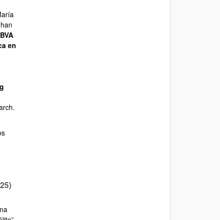
María
 han
BBVA
ca en
ng
arch.
os
25)
una
lite”