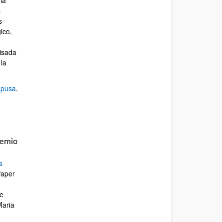
la
s
s
ico,
visada
 la
pusa
,
remio
s
Paper
he
Maria