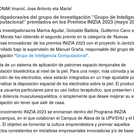
NAK Imanol, Jose Antonio eta Maria!
stigadoras/es del grupo de investigación "Grupo de Intelige
utacional" premiados en los Premios INIZIA 2023 (mayo 2
s investigadoras/es Marina Aguilar, Goizalde Badiola, Guillermo Cano e
 Morais han obtenido el segundo premio en la categoría de ‘Nuevas
tivas innovadoras’ de los premios INIZIA 2023 con el proyecto 'e-JantzIA
rollado bajo la supervisión de Manuel Graña, responsable del grupo de
igación "
Grupo de Inteligencia Computacional
".
ata de un sistema de aplicación de patrones espacio-temporales de
lación bioeléctrica al nivel de la piel. Para una mejor, más cómoda y 
ción de los electrodos, esos estarán integrados en un traje ajustable p
alizar la disposición espacial de los electrodos sobre la piel. El produc
 a usuarios particulares para su uso lúdico terapéutico, que presenten 
de dolencia musculoesquelética, o simplemente que desee mejorar su 
ajación sin tener que salir de casa.
conocimiento INIZIA 2023 se enmarcan dentro del Programa INIZIA
campus, en el que colaboran el Campus de Álava de la UPV/EHU y el 
. El objetivo es fomentar la cultura emprendedora y premiar aquellos
ctos consistentes en iniciativas empresariales innovadoras y/o de base