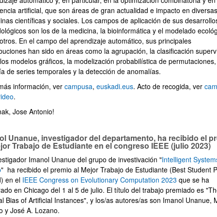
izaje automático y, en particular, en la optimización combinatoria y en 
gencia artificial, que son áreas de gran actualidad e impacto en diversa
linas científicas y sociales. Los campos de aplicación de sus desarrollo
ológicos son los de la medicina, la bioinformática y el modelado ecológ
 otros. En el campo del aprendizaje automático, sus principales
ibuciones han sido en áreas como la agrupación, la clasificación super
 los modelos gráficos, la modelización probabilística de permutaciones,
ía de series temporales y la detección de anomalías.
más información, ver
campusa
,
euskadi.eus
. Acto de recogida, ver
cam
video
.
nak, Jose Antonio!
ol Unanue, investigador del departamento, ha recibido el p
jor Trabajo de Estudiante en el congreso IEEE (julio 2023)
vestigador Imanol Unanue del grupo de investivación "
Intelligent System
p
" ha recibido el premio al Mejor Trabajo de Estudiante (Best Student 
) en el
IEEE Congress on Evolutionary Computation 2023
que se ha
ado en Chicago del 1 al 5 de julio. El título del trabajo premiado es "T
l Bias of Artificial Instances", y los/as autores/as son Imanol Unanue, 
o y José A. Lozano.