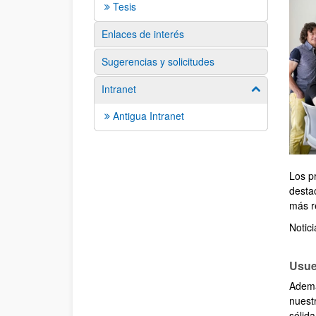
Tesis
Enlaces de interés
Sugerencias y solicitudes
Intranet
Mostrar/ocult
Antigua Intranet
Los p
destac
más re
Notic
Usue
Ademá
nuest
sólida