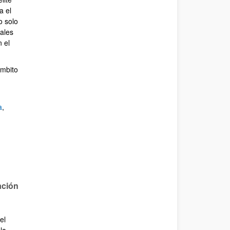
a el
o solo
nales
n el
ámbito
a
,
ación
el