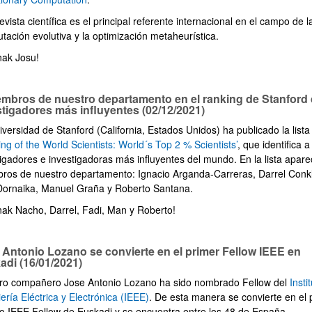
evista científica es el principal referente internacional en el campo de l
tación evolutiva y la optimización metaheurística.
nak Josu!
embros de nuestro departamento en el ranking de Stanford
stigadores más influyentes (02/12/2021)
versidad de Stanford (California, Estados Unidos) ha publicado la lista
ng of the World Scientists: World´s Top 2 % Scientists’
, que identifica a
tigadores e investigadoras más influyentes del mundo. En la lista apar
ros de nuestro departamento: Ignacio Arganda-Carreras, Darrel Conkl
Dornaika, Manuel Graña y Roberto Santana.
nak Nacho, Darrel, Fadi, Man y Roberto!
 Antonio Lozano se convierte en el primer Fellow IEEE en
adi (16/01/2021)
ro compañero Jose Antonio Lozano ha sido nombrado Fellow del
Insti
ería Eléctrica y Electrónica (IEEE)
. De esta manera se convierte en el 
co IEEE Fellow de Euskadi y se encuentra entre los 48 de España.