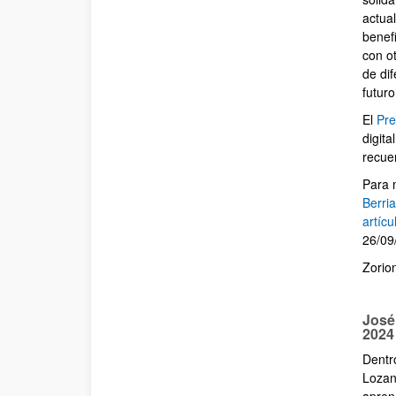
actual
beneﬁc
con o
de dif
futuro
El
Pre
digita
recuer
Para 
Berria
artícu
26/09
Zorio
José
2024
Dentr
Lozan