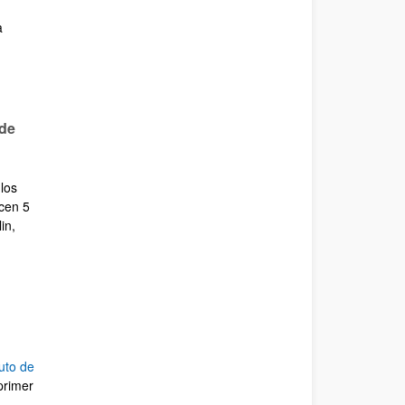
a
 de
 los
ecen 5
in,
tuto de
primer