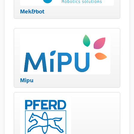
Mek&bot
Mipu