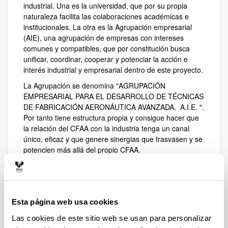
industrial. Una es la universidad, que por su propia
naturaleza facilita las colaboraciones académicas e
institucionales. La otra es la Agrupación empresarial
(AIE), una agrupación de empresas con intereses
comunes y compatibles, que por constitución busca
unificar, coordinar, cooperar y potenciar la acción e
interés industrial y empresarial dentro de este proyecto.
La Agrupación se denomina "AGRUPACIÓN
EMPRESARIAL PARA EL DESARROLLO DE TÉCNICAS
DE FABRICACIÓN AERONÁUTICA AVANZADA, A.I.E. ".
Por tanto tiene estructura propia y consigue hacer que
la relación del CFAA con la industria tenga un canal
único, eficaz y que genere sinergias que trasvasen y se
potencien más allá del propio CFAA.
Por otra parte ser "miembros de la AIE" implica de
forma automática el ser "miembros del CFAA", con sus
ventajas y con un retorno de resultados prácticos y
tangibles en los proyectos que el centro ejecuta.
Esta página web usa cookies
No hay mejor resumen que el objeto de la agrupación:
Las cookies de este sitio web se usan para personalizar