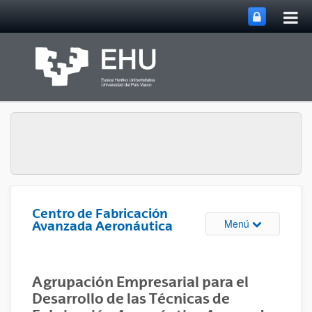
Abri
Saltar al contenido principal
me
prin
Centro de Fabricación
Abrir/cerrar m
Menú
Avanzada Aeronáutica
Agrupación Empresarial para el
Desarrollo de las Técnicas de