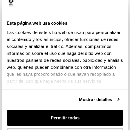
Esta página web usa cookies
Instalación de Radiografía Digital de GE
Las cookies de este sitio web se usan para personalizar
modelo X-CUBE compact 225 (TRIMEK)
el contenido y los anuncios, ofrecer funciones de redes
Las exhaustivas exigencias de control sobre los
sociales y analizar el tráfico. Además, compartimos
procesos de fabricación y los requisitos de calidad que
información sobre el uso que haga del sitio web con
han de cumplir los componentes aeronáuticos obligan a
nuestros partners de redes sociales, publicidad y análisis
la industria a la aplicación de rigurosos controles de sus
procesos con el fin de obtener un control total sobre los
web, quienes pueden combinarla con otra información
mismos.
que les haya proporcionado o que hayan recopilado a
partir del uso que haya hecho de sus servicios.
Mostrar detalles
Permitir todas