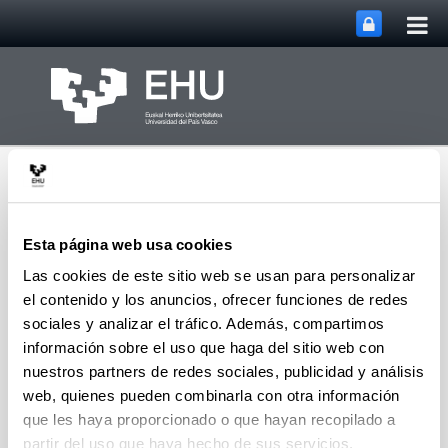
Abri
Saltar al contenido principal
me
prin
Esta página web usa cookies
Las cookies de este sitio web se usan para personalizar
el contenido y los anuncios, ofrecer funciones de redes
Centro de Fabricación
Abrir/cerrar m
Menú
Avanzada Aeronáutica
sociales y analizar el tráfico. Además, compartimos
información sobre el uso que haga del sitio web con
nuestros partners de redes sociales, publicidad y análisis
web, quienes pueden combinarla con otra información
Eventos
que les haya proporcionado o que hayan recopilado a
partir del uso que haya hecho de sus servicios.