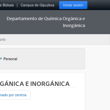
 Bizkaia
Campus de Gipuzkoa
Iniciar sesión
Departamento de Química Orgánica e
Inorgánica
orio
Personal
ORGÁNICA E INORGÁNICA
nado por centros