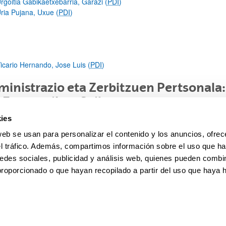
rgoitia Gabikaetxebarria, Garazi (
PDI
)
ria Pujana, Uxue (
PDI
)
icario Hernando, Jose Luis (
PDI
)
inistrazio eta Zerbitzuen Pertsonala
 Ezorganikoa Saila
ies
i Akesolo Muguruza (AZP)
web se usan para personalizar el contenido y los anuncios, ofrec
el tráfico. Además, compartimos información sobre el uso que ha
 Negro Chamosa (AZP)
edes sociales, publicidad y análisis web, quienes pueden combin
a Antonia Robledo Díaz (AZP)
proporcionado o que hayan recopilado a partir del uso que haya
pa
Ayuda