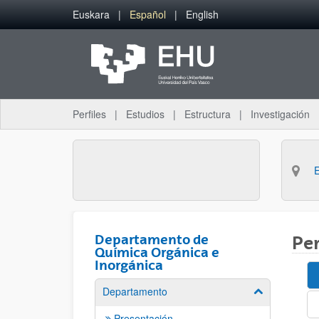
Saltar al contenido principal
Euskara
Español
English
Perfiles
Estudios
Estructura
Investigación
Departamento de
Pe
Química Orgánica e
Inorgánica
Departamento
Mostrar/ocult
Presentación