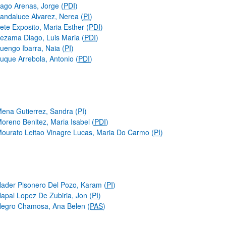
ago Arenas, Jorge (
PDI
)
andaluce Alvarez, Nerea (
PI
)
ete Exposito, Maria Esther (
PDI
)
ezama Diago, Luis Maria (
PDI
)
uengo Ibarra, Naia (
PI
)
uque Arrebola, Antonio (
PDI
)
ena Gutierrez, Sandra (
PI
)
oreno Benitez, Maria Isabel (
PDI
)
ourato Leitao Vinagre Lucas, Maria Do Carmo (
PI
)
ader Pisonero Del Pozo, Karam (
PI
)
apal Lopez De Zubiria, Jon (
PI
)
egro Chamosa, Ana Belen (
PAS
)