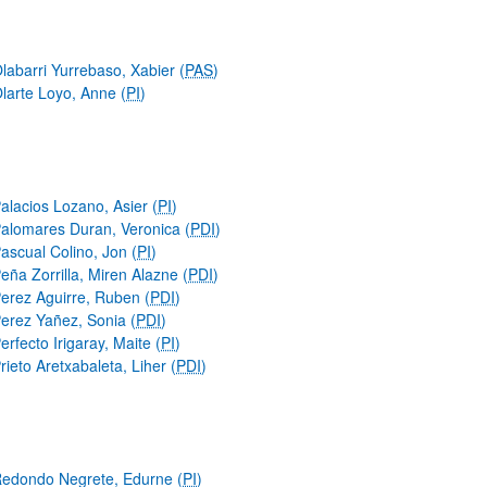
labarri Yurrebaso, Xabier (
PAS
)
larte Loyo, Anne (
PI
)
alacios Lozano, Asier (
PI
)
alomares Duran, Veronica (
PDI
)
ascual Colino, Jon (
PI
)
eña Zorrilla, Miren Alazne (
PDI
)
erez Aguirre, Ruben (
PDI
)
erez Yañez, Sonia (
PDI
)
erfecto Irigaray, Maite (
PI
)
rieto Aretxabaleta, Liher (
PDI
)
edondo Negrete, Edurne (
PI
)