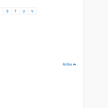
R
S
T
U
V
Arriba