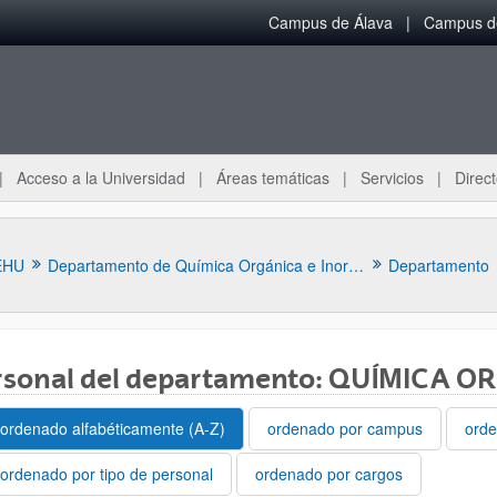
Campus de Álava
Campus de
Acceso a la Universidad
Áreas temáticas
Servicios
Direct
EHU
Departamento de Química Orgánica e Inorgánica
Departamento
rsonal del departamento: QUÍMICA 
ordenado alfabéticamente (A-Z)
ordenado por campus
orde
ar subpáginas
ordenado por tipo de personal
ordenado por cargos