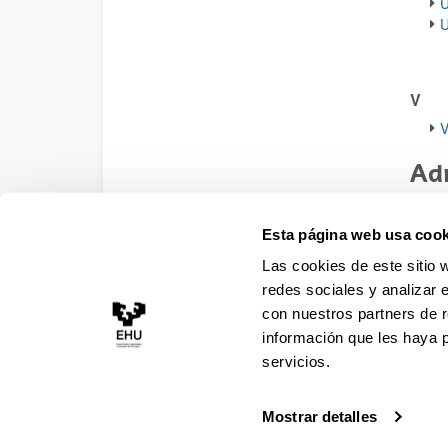
U
U
V
V
Adm
eta
Esta página web usa cook
-
Urtz
Las cookies de este sitio 
redes sociales y analizar 
-
Ana
con nuestros partners de r
-
Mari
información que les haya 
servicios.
Mostrar detalles
Accesibilidad
Información legal
Contacto
Ma