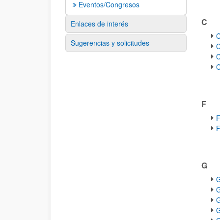
Eventos/Congresos
C
Enlaces de interés
C
Sugerencias y solicitudes
C
C
C
F
F
F
G
G
G
G
G