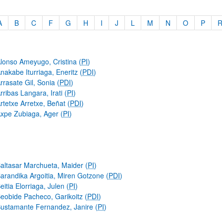
A
B
C
F
G
H
I
J
L
M
N
O
P
enado alfabéticamente (A-Z)
lonso Ameyugo, Cristina (
PI
)
nakabe Iturriaga, Eneritz (
PDI
)
ar subpáginas
rrasate Gil, Sonia (
PDI
)
rribas Langara, Irati (
PI
)
rtetxe Arretxe, Beñat (
PDI
)
xpe Zubiaga, Ager (
PI
)
ar subpáginas
altasar Marchueta, Maider (
PI
)
arandika Argoitia, Miren Gotzone (
PDI
)
eitia Elorriaga, Julen (
PI
)
eobide Pacheco, Garikoitz (
PDI
)
ustamante Fernandez, Janire (
PI
)