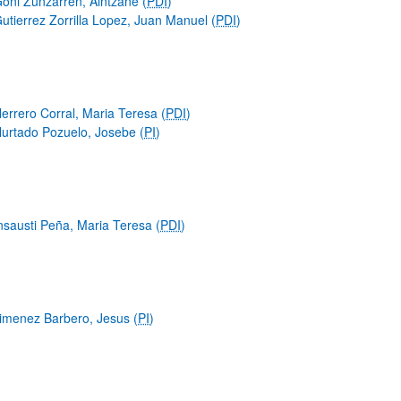
oñi Zunzarren, Aintzane (
PDI
)
utierrez Zorrilla Lopez, Juan Manuel (
PDI
)
errero Corral, Maria Teresa (
PDI
)
urtado Pozuelo, Josebe (
PI
)
nsausti Peña, Maria Teresa (
PDI
)
imenez Barbero, Jesus (
PI
)