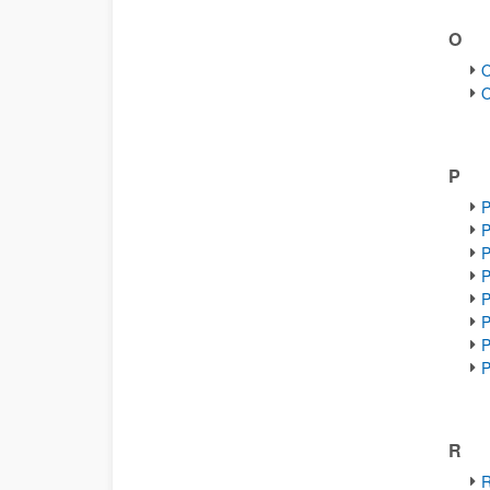
O
O
O
P
P
P
P
P
P
P
P
P
R
R