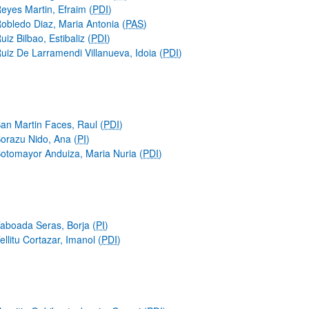
eyes Martin, Efraim (
PDI
)
obledo Diaz, Maria Antonia (
PAS
)
uiz Bilbao, Estibaliz (
PDI
)
uiz De Larramendi Villanueva, Idoia (
PDI
)
an Martin Faces, Raul (
PDI
)
orazu Nido, Ana (
PI
)
otomayor Anduiza, Maria Nuria (
PDI
)
aboada Seras, Borja (
PI
)
ellitu Cortazar, Imanol (
PDI
)