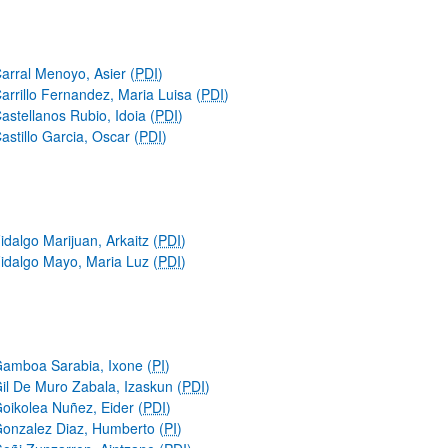
arral Menoyo, Asier (
PDI
)
arrillo Fernandez, Maria Luisa (
PDI
)
astellanos Rubio, Idoia (
PDI
)
astillo Garcia, Oscar (
PDI
)
idalgo Marijuan, Arkaitz (
PDI
)
idalgo Mayo, Maria Luz (
PDI
)
amboa Sarabia, Ixone (
PI
)
il De Muro Zabala, Izaskun (
PDI
)
oikolea Nuñez, Eider (
PDI
)
onzalez Diaz, Humberto (
PI
)