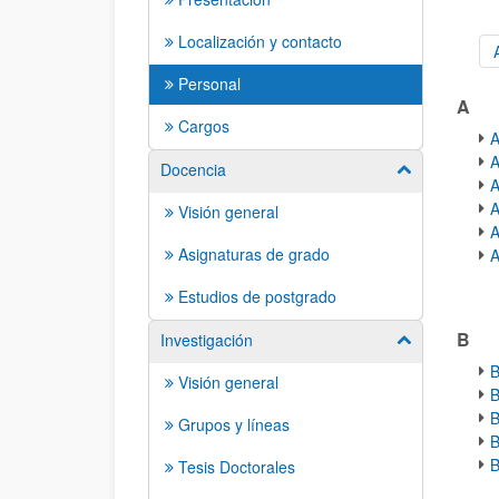
Localización y contacto
ord
Personal
A
Cargos
A
A
Docencia
Mostrar/ocult
A
A
Visión general
A
Asignaturas de grado
A
Estudios de postgrado
B
Investigación
Mostrar/ocult
B
Visión general
B
B
Grupos y líneas
B
B
Tesis Doctorales