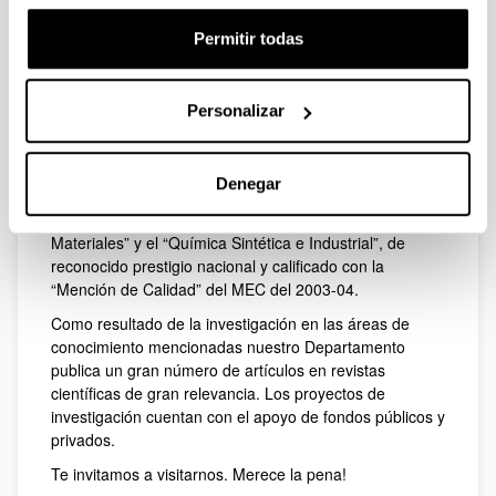
Másteres: el Máster en Nuevos Materiales junto con los
Permitir todas
Departamentos de Química Física y Electricidad y
Electrónica y la Universidad de Cantabria, y un Máster
en Química Sintética e Industrial, junto con la
Personalizar
Universidad Pública de Navarra y la Universidad. de
Valladolid, destinado a la formación de especialistas en
Síntesis Química.
Denegar
Por otra parte, se ofrecen dos programas de
Doctorado, el denominado “Ciencia y Tecnología de
Materiales” y el “Química Sintética e Industrial”, de
reconocido prestigio nacional y calificado con la
“Mención de Calidad” del MEC del 2003-04.
Como resultado de la investigación en las áreas de
conocimiento mencionadas nuestro Departamento
publica un gran número de artículos en revistas
científicas de gran relevancia. Los proyectos de
investigación cuentan con el apoyo de fondos públicos y
privados.
Te invitamos a visitarnos. Merece la pena!