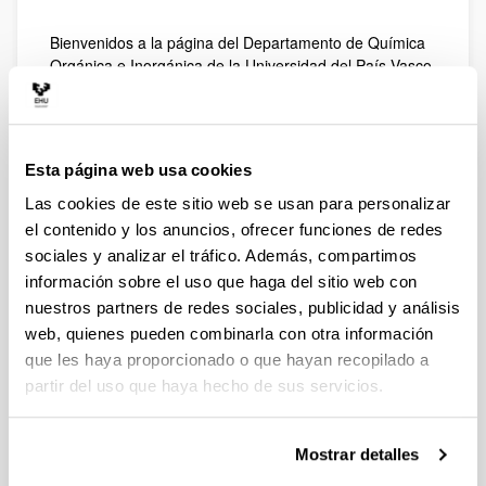
Bienvenidos a la página del Departamento de Química
Orgánica e Inorgánica de la Universidad del País Vasco
/ Euskal Herriko Unibertsitatea (UPV / EHU).
El Departamento de Química Orgánica e Inorgánica
está compuesto por profesor@s e investigador@s de
las áreas de conocimiento de Química Orgánica y
Esta página web usa cookies
Química Inorgánica adscritas a la Facultad de Ciencia y
Las cookies de este sitio web se usan para personalizar
Tecnología (Campus de Bizkaia) y Facultad de
el contenido y los anuncios, ofrecer funciones de redes
Farmacia (Campus de Álava). La sede central de
sociales y analizar el tráfico. Además, compartimos
nuestro departamento está ubicada en la Facultad de
Ciencia y Tecnología, donde se encuentra nuestra
información sobre el uso que haga del sitio web con
secretaria administrativa (edificio CD-2, 2do piso).
nuestros partners de redes sociales, publicidad y análisis
web, quienes pueden combinarla con otra información
Nuestra oferta de asignaturas se centra principalmente
en el Grado en Química, pero también participamos en
que les haya proporcionado o que hayan recopilado a
los Grados en Bioquímica, Biología, Ciencia y
partir del uso que haya hecho de sus servicios.
Tecnología de los Alimentos, Biotecnología, Ciencias
Ambientales, Farmacia, Física, Geología, Ingeniería
Electrónica e Ingeniería Química.
Mostrar detalles
En cuanto a la formación de posgrado ofrecemos dos