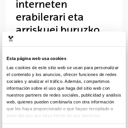
interneten
erabilerari eta
arriskuei buruzko
kasu azterketa bat.
Pertzepziotik
Esta página web usa cookies
kontzientzia piztera
Las cookies de este sitio web se usan para personalizar
el contenido y los anuncios, ofrecer funciones de redes
sociales y analizar el tráfico. Además, compartimos
Doctorando/a:
información sobre el uso que haga del sitio web con
Gamito Gómez, Rakel
nuestros partners de redes sociales, publicidad y análisis
Año:
web, quienes pueden combinarla con otra información
2019
que les haya proporcionado o que hayan recopilado a
Personas encargadas de la dirección:
partir del uso que haya hecho de sus servicios.
Dr.(a) Pilar Aristizabal Llorente, Dr.(a) María