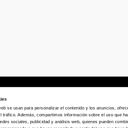
tar subpáginas
ies
web se usan para personalizar el contenido y los anuncios, ofrec
Sede electrónica
Accesibilidad
Infor
el tráfico. Además, compartimos información sobre el uso que ha
edes sociales, publicidad y análisis web, quienes pueden combin