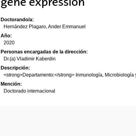
gene expression
tar subpáginas
Doctorando/a:
tar subpáginas
Hernández Plagaro, Ander Emmanuel
Año:
tar subpáginas
2020
Personas encargadas de la dirección:
Dr.(a) Vladimir Kaberdin
Descripción:
<strong>Departamento:</strong> Inmunología, Microbiología y
Mención:
Doctorado internacional