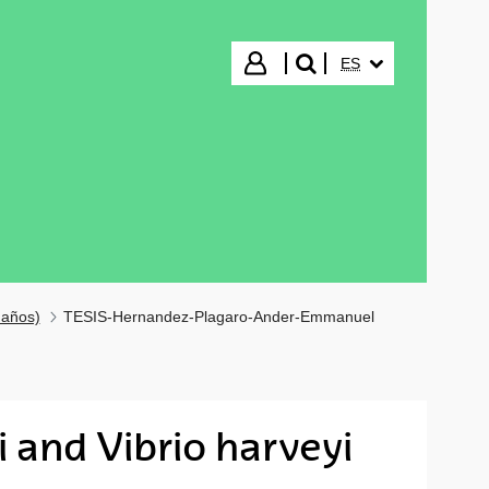
IDIOMA SELECCIO
Iniciar sesión
ES
buscar"
 años)
TESIS-Hernandez-Plagaro-Ander-Emmanuel
i and Vibrio harveyi