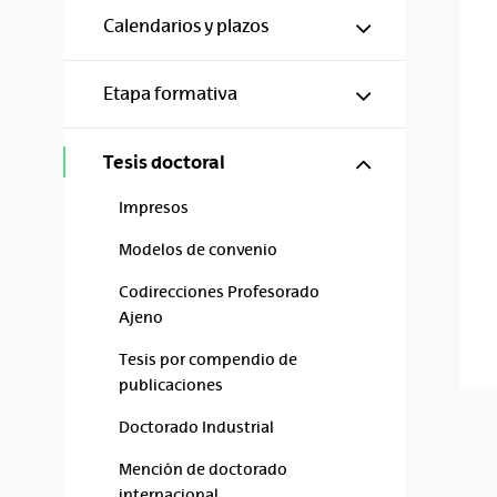
Mostrar/ocul
Calendarios y plazos
Mostrar/ocul
Etapa formativa
Mostrar/ocul
Tesis doctoral
Impresos
Modelos de convenio
Codirecciones Profesorado
Ajeno
Tesis por compendio de
publicaciones
Doctorado Industrial
Mención de doctorado
internacional