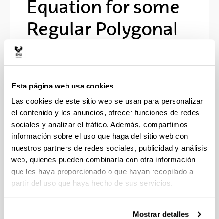
Equation for some
Regular Polygonal
Curves
Doctorando/a:
Esta página web usa cookies
Kumar, Sandeep
Las cookies de este sitio web se usan para personalizar
Año:
el contenido y los anuncios, ofrecer funciones de redes
2020
sociales y analizar el tráfico. Además, compartimos
Personas encargadas de la dirección:
información sobre el uso que haga del sitio web con
Dr.(a) Luis Vega González, Dr.(a) Francisco
nuestros partners de redes sociales, publicidad y análisis
de la Hoz Méndez
web, quienes pueden combinarla con otra información
Descripción:
que les haya proporcionado o que hayan recopilado a
<strong>Departamento:</strong> Matemática
partir del uso que haya hecho de sus servicios.
Aplicada, Estadística e Investigación
Operativa
Mostrar detalles
Mención: