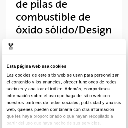
de pilas de
combustible de
óxido sólido/Design
and development
of solid oxide fuels
cells.
Esta página web usa cookies
Las cookies de este sitio web se usan para personalizar
el contenido y los anuncios, ofrecer funciones de redes
Doctorando/a:
sociales y analizar el tráfico. Además, compartimos
Wain Martin, Aritza
información sobre el uso que haga del sitio web con
Año:
nuestros partners de redes sociales, publicidad y análisis
2019
web, quienes pueden combinarla con otra información
Personas encargadas de la dirección:
que les haya proporcionado o que hayan recopilado a
Dr.(a) María Isabel Arriortua Marcaida, Dr.(a)
partir del uso que haya hecho de sus servicios.