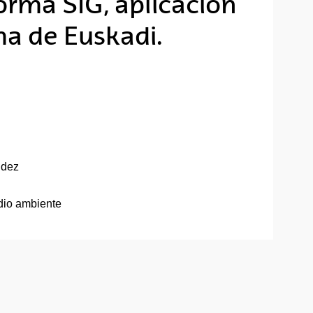
orma SIG, aplicación
a de Euskadi.
ndez
dio ambiente