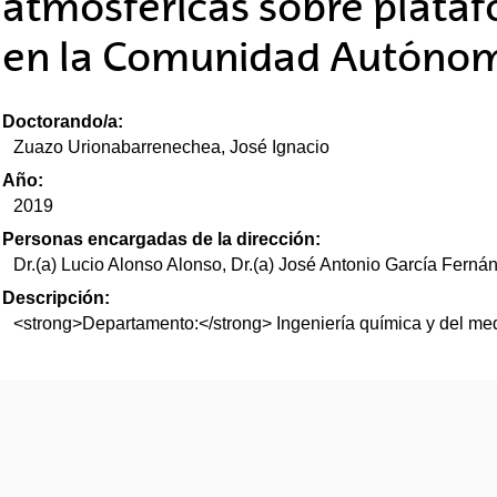
atmosféricas sobre plataf
tar subpáginas
en la Comunidad Autónom
tar subpáginas
Doctorando/a:
Zuazo Urionabarrenechea, José Ignacio
tar subpáginas
Año:
2019
Personas encargadas de la dirección:
Dr.(a) Lucio Alonso Alonso, Dr.(a) José Antonio García Ferná
Descripción:
<strong>Departamento:</strong> Ingeniería química y del me