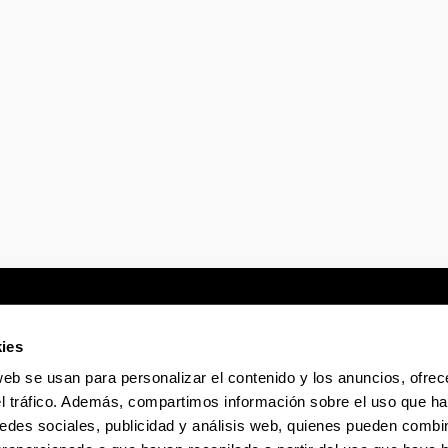
tar subpáginas
ies
web se usan para personalizar el contenido y los anuncios, ofrec
Sede electrónica
Accesibilidad
Infor
el tráfico. Además, compartimos información sobre el uso que ha
edes sociales, publicidad y análisis web, quienes pueden combin