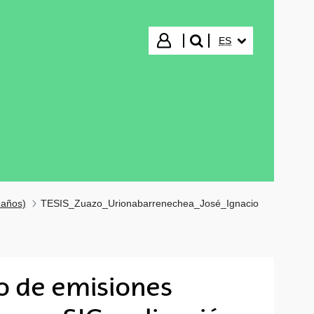
IDIOMA SELECCIO
Iniciar sesión
ES
buscar"
 años)
TESIS_Zuazo_Urionabarrenechea_José_Ignacio
io de emisiones