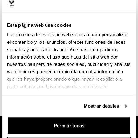
Esta página web usa cookies
Presentación de tesis doctoral
Las cookies de este sitio web se usan para personalizar
el contenido y los anuncios, ofrecer funciones de redes
Consulta el procedimiento y los diferentes pasos
sociales y analizar el tráfico. Además, compartimos
para la elaboración de la tesis.
información sobre el uso que haga del sitio web con
nuestros partners de redes sociales, publicidad y análisis
Protocolo del procedimiento de depósito y
web, quienes pueden combinarla con otra información
defensa de tesis
que les haya proporcionado o que hayan recopilado a
Impresos
partir del uso que haya hecho de sus servicios.
Solicitud de título
Mostrar detalles
Permitir todas