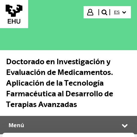
Saltar al contenido principal
IDIOMA S
Iniciar sesión
ES
buscar"
Doctorado en Investigación y
Evaluación de Medicamentos.
Aplicación de la Tecnología
Farmacéutica al Desarrollo de
Terapias Avanzadas
Menú
Doctorado en Investigación y Evaluación de Medicamentos. Aplicación de la Tecnología Farmacéutica al Desarrollo de Terapias Avanzadas
Abr