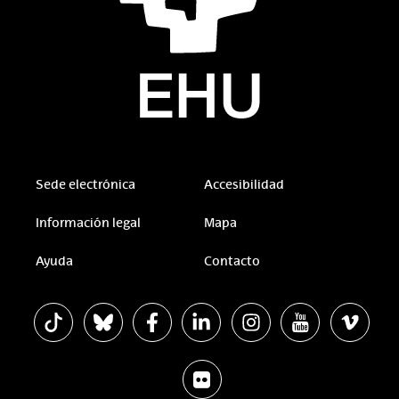
Sede electrónica
Accesibilidad
Información legal
Mapa
Ayuda
Contacto
La EHU en Tiktok
La EHU en Bluesky
La EHU en Facebook
La EHU en Linkedin
La EHU en Instagram
La EHU en Youtu
La EHU 
La EHU en Flickr