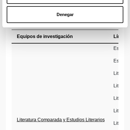
Equipos y líneas de
Denegar
investigación
Equipos de investigación
Líneas 
Estudios
Estudio
Literat
Literat
Literat
Literatu
Literatura Comparada y Estudios Literarios
Literatu