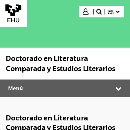
Saltar al contenido principal
IDIOMA S
Iniciar sesión
ES
buscar"
Doctorado en Literatura
Comparada y Estudios Literarios
Menú
Doctorado en Literatura Comparada y Estudios Literarios
Abr
Doctorado en Literatura
Comparada y Estudios Literarios