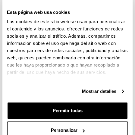
creciente, ha sido vía fundamental de acceso al
doctorado.
Esta página web usa cookies
Las cookies de este sitio web se usan para personalizar
el contenido y los anuncios, ofrecer funciones de redes
sociales y analizar el tráfico. Además, compartimos
información sobre el uso que haga del sitio web con
DEDICACIÓN COMPLETA
nuestros partners de redes sociales, publicidad y análisis
4 - 5 años
Duración :
24
web, quienes pueden combinarla con otra información
Plazas ofertadas :
301 € / curso
Precio orientativo :
que les haya proporcionado o que hayan recopilado a
partir del uso que haya hecho de sus servicios.
CONTACTO
Consultas académicas :
raul.monterog@ehu.eus
Mostrar detalles
Consultas administrativas :
literaturacomparada.doke@ehu.eus
Permitir todas
Sugerencias y solicitudes
Personalizar