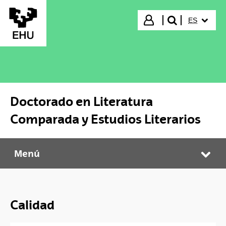
Saltar al contenido principal
IDIOMA S
Iniciar sesión
ES
buscar"
Doctorado en Literatura
Comparada y Estudios Literarios
Menú
Doctorado en Literatura Comparada y Estudios Literarios
Abr
Calidad