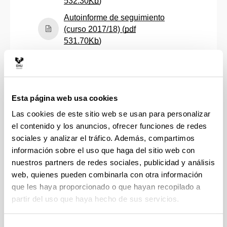
(Abre una nueva ventana)
532.30
Kb
)
Autoinforme de seguimiento
(curso 2017/18) (
pdf
(Abre una nueva ventana)
531.70
Kb
)
Autoinforme de seguimiento
(curso 2018/19) (
pdf
(Abre una nueva ventana)
532.10
Kb
)
Autoinforme de seguimiento
Esta página web usa cookies
(curso 2019/20) (
pdf
Las cookies de este sitio web se usan para personalizar
(Abre una nueva ventana)
534.43
Kb
)
el contenido y los anuncios, ofrecer funciones de redes
Autoinforme de seguimiento
sociales y analizar el tráfico. Además, compartimos
(curso 2020/21) (
pdf
información sobre el uso que haga del sitio web con
(Abre una nueva ventana)
435.78
Kb
)
nuestros partners de redes sociales, publicidad y análisis
web, quienes pueden combinarla con otra información
Autoinforme de seguimiento
que les haya proporcionado o que hayan recopilado a
(curso 2021/22) (
pdf
partir del uso que haya hecho de sus servicios.
(Abre una nueva ventana)
448.41
Kb
)
Autoinforme de seguimiento