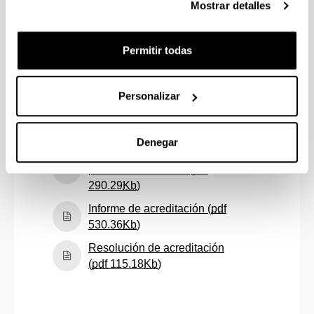
(curso 2022/23) (
pdf
Mostrar detalles
(Abre una nueva ventana)
450.72
Kb
)
Autoinforme de seguimiento
Permitir todas
(curso 2023/24) (
pdf
(Abre una nueva ventana)
433.64
Kb
)
Personalizar
Autoinforme de seguimiento
(curso 2024/25) (
pdf
(Abre una nueva ventana)
358.87
Kb
)
Denegar
Informe de autoevaluación
para la acreditación (
pdf
(Abre una nueva ventana)
290.29
Kb
)
Informe de acreditación (
pdf
(Abre una nueva ventana)
530.36
Kb
)
Resolución de acreditación
(Abre una nueva ventana)
(
pdf
115.18
Kb
)