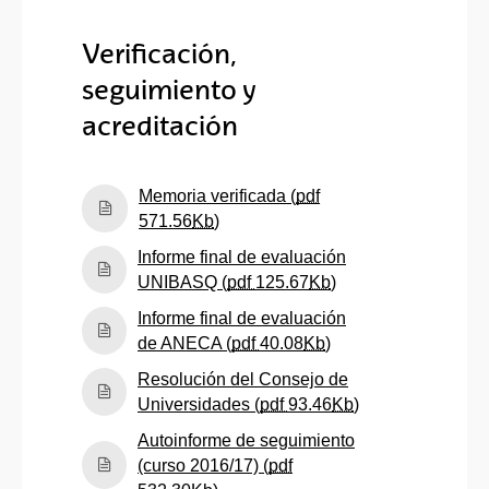
Verificación,
seguimiento y
acreditación
Memoria verificada (
pdf
(Abre una nueva ventana)
571.56
Kb
)
Informe final de evaluación
(Abre una nueva ve
UNIBASQ (
pdf
125.67
Kb
)
Informe final de evaluación
(Abre una nueva ven
de ANECA (
pdf
40.08
Kb
)
Resolución del Consejo de
(Abre una nueva
Universidades (
pdf
93.46
Kb
)
Autoinforme de seguimiento
(curso 2016/17) (
pdf