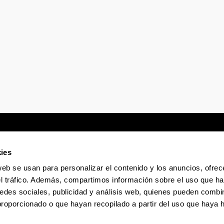
ies
web se usan para personalizar el contenido y los anuncios, ofrec
Sede electrónica
Accesibilidad
Infor
el tráfico. Además, compartimos información sobre el uso que ha
edes sociales, publicidad y análisis web, quienes pueden combin
proporcionado o que hayan recopilado a partir del uso que haya
La EHU en Tiktok
La EHU en Bluesky
La EHU