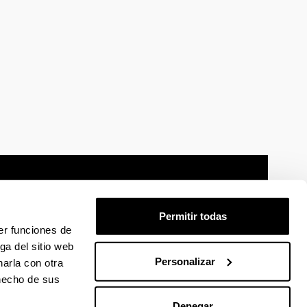
Permitir todas
er funciones de
mación legal
Mapa
Ayuda
Contacto
ga del sitio web
Personalizar
arla con otra
 hecho de sus
 en Facebook
La EHU en Linkedin
La EHU en Instagram
La EHU en Youtube
La EHU en Vimeo
La EHU en Flickr
Denegar