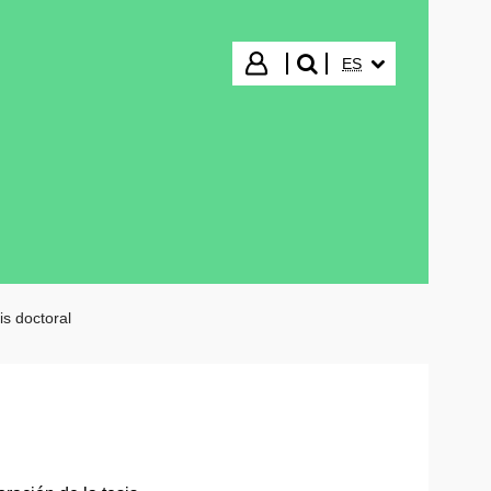
IDIOMA SELECCIO
Iniciar sesión
ES
buscar"
is doctoral