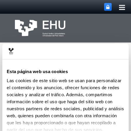
Abri
Saltar al contenido principal
me
prin
Esta página web usa cookies
Las cookies de este sitio web se usan para personalizar
el contenido y los anuncios, ofrecer funciones de redes
Departamento de
Abrir/cerrar m
Menú
Tecnología Electrónica
sociales y analizar el tráfico. Además, compartimos
información sobre el uso que haga del sitio web con
nuestros partners de redes sociales, publicidad y análisis
web, quienes pueden combinarla con otra información
Secciones departamentales
que les haya proporcionado o que hayan recopilado a
Escuela de Ingeniería de Bilbao (EIB)
partir del uso que haya hecho de sus servicios.