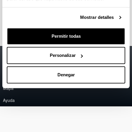
Escuela de Ingeniería de Vitoria-Gasteiz (EIVG)
Escuela de Ingeniería de Gipuzkoa (EIG).
Donostia-San Sebastián
Mostrar detalles
Escuela de Ingeniería de Gipuzkoa (EIG). Eibar
Permitir todas
Accesibilidad
EHU
Personalizar
Información legal
Denegar
Contacto
Mapa
Ayuda