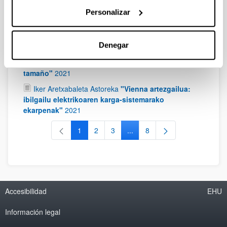
Personalizar
Markel Fernández Zubizarreta
"Fase anizdun
bihurgailuentzako modulazio berriak"
2022
Eneko Ortega Martín
"Nueva metodología de
Denegar
monitorización para la caracterización de módulos
fotovoltaicos individuales en sistemas de gran
tamaño"
2021
Iker Aretxabaleta Astoreka
"Vienna artezgailua:
ibilgailu elektrikoaren karga-sistemarako
ekarpenak"
2021
1
2
3
...
8
Página
Página
Página
Páginas intermedias Use TAB 
Página
Accesibilidad
EHU
Información legal