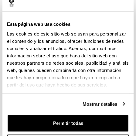
Le Sun
"High-Perfomance Computing
Architecture for the Smart Grid"
2024
Sara Alonso Salazar
"Contributions to Real-Time
Esta página web usa cookies
and Isolation Features in Virtualization for
Heterogeneous Embedded Systems"
2024
Las cookies de este sitio web se usan para personalizar
el contenido y los anuncios, ofrecer funciones de redes
Andrés Mauricio Sierra González
"Control
sociales y analizar el tráfico. Además, compartimos
Solutions for Multiphase Permanent Magnet
información sobre el uso que haga del sitio web con
Synchronous Machine Drives Applied to Electric
Vehicles"
2023
nuestros partners de redes sociales, publicidad y análisis
web, quienes pueden combinarla con otra información
Nerea Arandia Gainza
"Medical Devices with
que les haya proporcionado o que hayan recopilado a
Embedded Electronics: Design and Development
Methodology for Start-Ups"
2023
partir del uso que haya hecho de sus servicios.
Endika Robles Pérez
"Nuevo convertidor de
potencia para la reducción de los problemas
Mostrar detalles
derivados de la tensión de modo común en el tren
de tracción de los vehículos eléctricos"
2022
David Marcos Guerrero
"Functional Safety in
Permitir todas
Battery Management Systems for Lithium-Based
Batteries"
2022