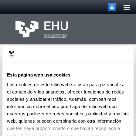
Abri
Saltar al contenido principal
me
prin
Esta página web usa cookies
Las cookies de este sitio web se usan para personalizar
el contenido y los anuncios, ofrecer funciones de redes
Departamento de
Abrir/cerrar m
Menú
Tecnología Electrónica
sociales y analizar el tráfico. Además, compartimos
información sobre el uso que haga del sitio web con
nuestros partners de redes sociales, publicidad y análisis
web, quienes pueden combinarla con otra información
Estudios de Postgrado
que les haya proporcionado o que hayan recopilado a
Másteres
partir del uso que haya hecho de sus servicios.