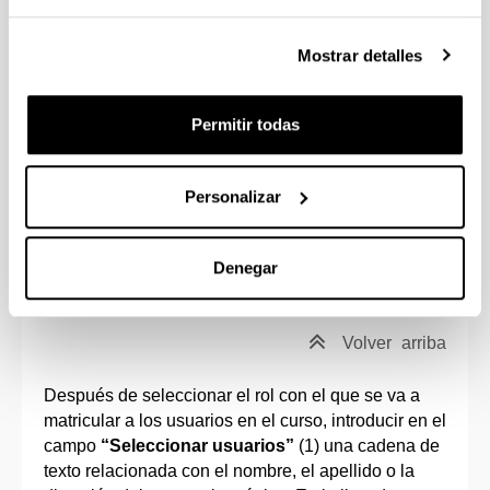
“Matricular usuarios”
(1). Un menú emergente
permite realizar la búsqueda y la guardar la
Mostrar detalles
matriculación. Se pueden elegir los roles
“Docente sin permiso de edición”
y
“Estudiante
manual”
en el campo “Asignar rol” (2).
Permitir todas
Personalizar
Denegar
Volver
arriba
Después de seleccionar el rol con el que se va a
matricular a los usuarios en el curso, introducir en el
campo
“Seleccionar usuarios”
(1) una cadena de
texto relacionada con el nombre, el apellido o la