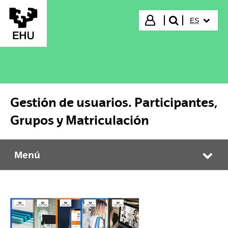
Saltar al contenido principal
IDIOMA S
Iniciar sesión
ES
buscar"
Gestión de usuarios. Participantes,
Grupos y Matriculación
Menú
Gestión de usuarios. Participantes, Grupos y Matriculación
Abr