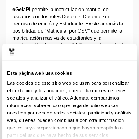
eGelaPI
permite la matriculación manual de
usuarios con los roles Docente, Docente sin
permiso de edición y Estudiante. Existe además la
posibilidad de “Matricular por CSV” que permite la
matriculación masiva de estudiantes y la
matriculación de cuentas LDAP que no han entrado
nunca en la plataforma y que por lo tanto no se
pueden localizar a través de la opción “Matricular”.
Más información en el manual sobre eGelaPI.
Esta página web usa cookies
Las cookies de este sitio web se usan para personalizar
Volver
arriba
el contenido y los anuncios, ofrecer funciones de redes
sociales y analizar el tráfico. Además, compartimos
Matricular a través de Participantes >“Matricular
información sobre el uso que haga del sitio web con
usuarios”
nuestros partners de redes sociales, publicidad y análisis
web, quienes pueden combinarla con otra información
Para realizar matriculaciones en eGela en los roles
que les haya proporcionado o que hayan recopilado a
“Docente sin permiso de edición”
y
“Estudiante
manual”
acceder a Participantes y pulsar sobre
partir del uso que haya hecho de sus servicios.