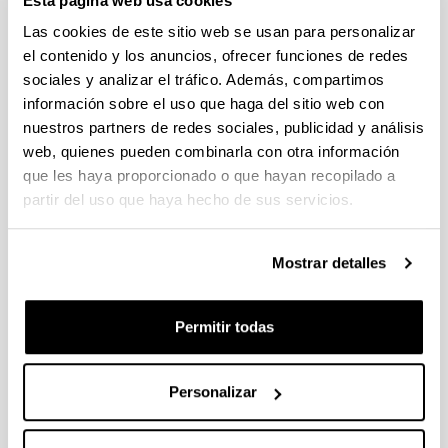
Esta página web usa cookies
del Ayuntamiento de Zumaia
Duración, 01/01/2018- 31/12/2018. Investigador
Las cookies de este sitio web se usan para personalizar
responsable: Ibarloza, Ander
el contenido y los anuncios, ofrecer funciones de redes
sociales y analizar el tráfico. Además, compartimos
Título: Servicio para el diseño de un modelo de
información sobre el uso que haga del sitio web con
gestión para la elaboración en el Ayuntamiento
de Errenteria de un Presupuesto dirigido a
nuestros partners de redes sociales, publicidad y análisis
objetivos.
web, quienes pueden combinarla con otra información
que les haya proporcionado o que hayan recopilado a
Duración, 08/06/2017 - 07/06/2018. Investigador
responsable: Erkizia, Agustin
partir del uso que haya hecho de sus servicios.
Título: Asesoría técnica sobre el sistema de
costes por servicios de competencia municipal en
Mostrar detalles
el Ayuntamiento de Eibar
Duración, 01/10/2017 - 31/10/2017. Investigador
responsable: Ibarloza, Ander
Permitir todas
Título: Estudio e implantación de la contabilidad
analítica de costes en servicios sociales del
Personalizar
Consell Comarcal del Tarragonès
Duración, 15/09/2016 - 15/12/2016. Investigador