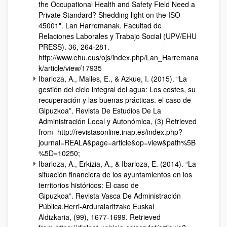
the Occupational Health and Safety Field Need a
Private Standard? Shedding light on the ISO
45001". Lan Harremanak. Facultad de
Relaciones Laborales y Trabajo Social (UPV/EHU
PRESS). 36, 264-281.
http://www.ehu.eus/ojs/index.php/Lan_Harremana
k/article/view/17935
Ibarloza, A., Malles, E., & Azkue, I. (2015). “La
gestión del ciclo integral del agua: Los costes, su
recuperación y las buenas prácticas. el caso de
Gipuzkoa”. Revista De Estudios De La
Administración Local y Autonómica, (3) Retrieved
from http://revistasonline.inap.es/index.php?
journal=REALA&page=article&op=view&path%5B
%5D=10250;
Ibarloza, A., Erkizia, A., & Ibarloza, E. (2014). “La
situación financiera de los ayuntamientos en los
territorios históricos: El caso de
Gipuzkoa”. Revista Vasca De Administración
Pública.Herri-Arduralaritzako Euskal
Aldizkaria, (99), 1677-1699. Retrieved