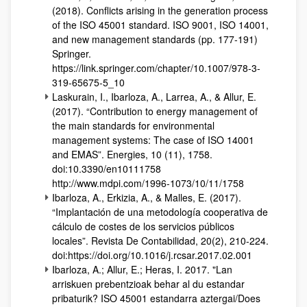
(2018). Conflicts arising in the generation process
of the ISO 45001 standard. ISO 9001, ISO 14001,
and new management standards (pp. 177-191)
Springer.
https://link.springer.com/chapter/10.1007/978-3-
319-65675-5_10
Laskurain, I., Ibarloza, A., Larrea, A., & Allur, E.
(2017). “Contribution to energy management of
the main standards for environmental
management systems: The case of ISO 14001
and EMAS”. Energies, 10 (11), 1758.
doi:10.3390/en10111758
http://www.mdpi.com/1996-1073/10/11/1758
Ibarloza, A., Erkizia, A., & Malles, E. (2017).
“Implantación de una metodología cooperativa de
cálculo de costes de los servicios públicos
locales”. Revista De Contabilidad, 20(2), 210-224.
doi:https://doi.org/10.1016/j.rcsar.2017.02.001
Ibarloza, A.; Allur, E.; Heras, I. 2017. "Lan
arriskuen prebentzioak behar al du estandar
pribaturik? ISO 45001 estandarra aztergai/Does