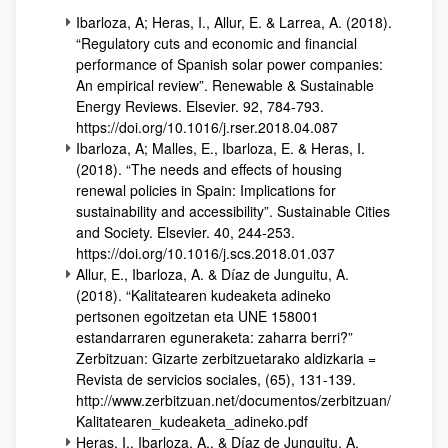
Ibarloza, A; Heras, I., Allur, E. & Larrea, A. (2018).
“Regulatory cuts and economic and financial
performance of Spanish solar power companies:
An empirical review”. Renewable & Sustainable
Energy Reviews. Elsevier. 92, 784-793.
https://doi.org/10.1016/j.rser.2018.04.087
Ibarloza, A; Malles, E., Ibarloza, E. & Heras, I.
(2018). “The needs and effects of housing
renewal policies in Spain: Implications for
sustainability and accessibility”. Sustainable Cities
and Society. Elsevier. 40, 244-253.
https://doi.org/10.1016/j.scs.2018.01.037
Allur, E., Ibarloza, A. & Díaz de Junguitu, A.
(2018). “Kalitatearen kudeaketa adineko
pertsonen egoitzetan eta UNE 158001
estandarraren eguneraketa: zaharra berri?”
Zerbitzuan: Gizarte zerbitzuetarako aldizkaria =
Revista de servicios sociales, (65), 131-139.
http://www.zerbitzuan.net/documentos/zerbitzuan/
Kalitatearen_kudeaketa_adineko.pdf
Heras, I., Ibarloza, A., & Díaz de Junguitu, A.