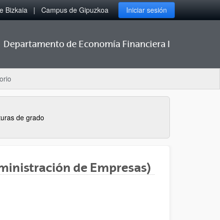
 Bizkaia
Campus de Gipuzkoa
Iniciar sesión
Departamento de Economía Financiera I
orio
turas de grado
dministración de Empresas)