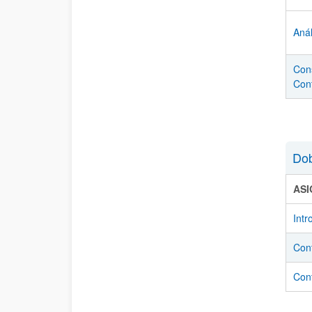
Anál
Con
Con
Dob
AS
Intr
Cont
Con