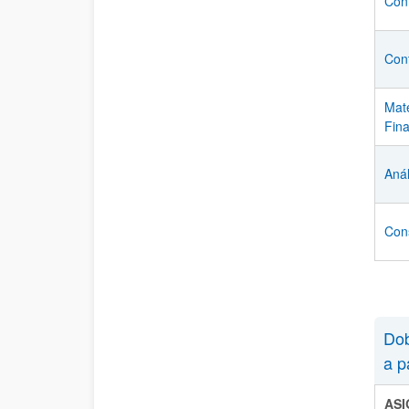
Cont
Cont
Mat
Fin
Anál
Con
Dob
a p
AS