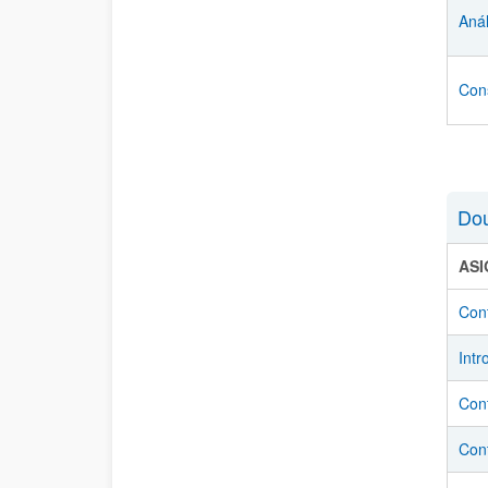
Anál
Con
Dou
AS
Cont
Intr
Cont
Con