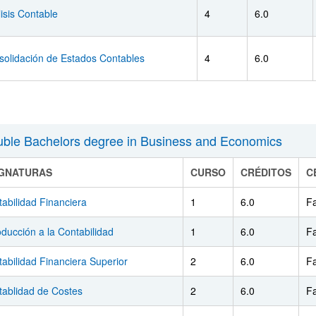
isis Contable
4
6.0
solidación de Estados Contables
4
6.0
ble Bachelors degree in Business and Economics
IGNATURAS
CURSO
CRÉDITOS
C
abilidad Financiera
1
6.0
F
oducción a la Contabilidad
1
6.0
F
abilidad Financiera Superior
2
6.0
F
tablidad de Costes
2
6.0
F