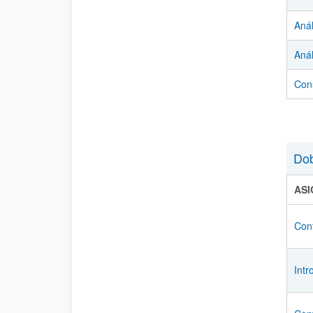
Anál
Anál
Con
Dob
AS
Cont
Intr