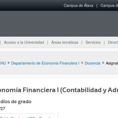
Campus de Álava
Campus de
Acceso a la Universidad
Áreas temáticas
Servicios
Direct
EHU
Departamento de Economía Financiera I
Docencia
Asigna
nomía Financiera I (Contabilidad y A
dios de grado
ar subpáginas
/27