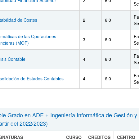
abilidad Financiera Superior
2
6.0
Se
Fa
abilidad de Costes
2
6.0
Se
emáticas de las Operaciones
Fa
3
6.0
ancieras (MOF)
Se
Fa
isis Contable
4
6.0
Se
Fa
solidación de Estados Contables
4
6.0
Se
le Grado en ADE + Ingeniería Informática de Gestión y 
artir del 2022/2023)
IGNATURAS
CURSO
CRÉDITOS
CENTRO