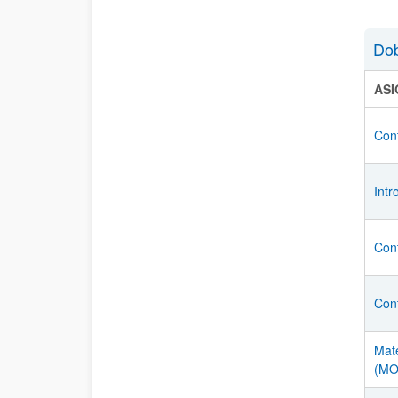
Dob
AS
Cont
Intr
Cont
Cont
Mat
(MO