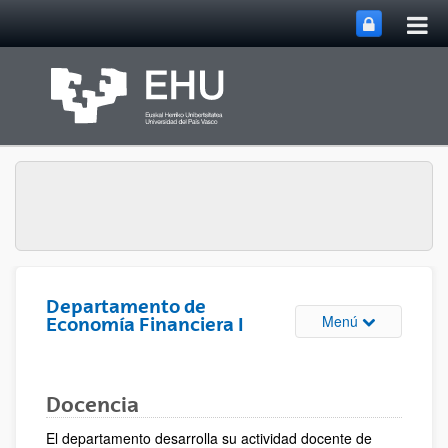
Abri
Saltar al contenido principal
me
prin
Departamento de
Abrir/cerrar m
Menú
Economía Financiera I
Docencia
El departamento desarrolla su actividad docente de