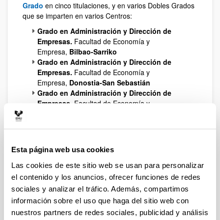
Grado
en cinco titulaciones, y en varios Dobles Grados
que se imparten en varios Centros:
Grado en Administración y Dirección de
Empresas.
Facultad de Economía y
Empresa,
Bilbao-Sarriko
Grado en Administración y Dirección de
Empresas.
Facultad de Economía y
Empresa,
Donostia-San Sebastián
Grado en Administración y Dirección de
Empresas.
Facultad de Economía y
Empresa,
Vitoria-Gasteiz
Grado en Economía (
Facultad de Economía y
Empresa,
Bilbao-Sarriko)
Grado en Fiscalidad y Administración Pública
Esta página web usa cookies
(en extinción),
Facultad de Economía y
Empresa
Las cookies de este sitio web se usan para personalizar
Grado en Gestión de Negocios (
Facultad de
el contenido y los anuncios, ofrecer funciones de redes
Economía y Empresa,
Bilbao-Elkano)
sociales y analizar el tráfico. Además, compartimos
Grado en Marketing (
Facultad de Economía y
información sobre el uso que haga del sitio web con
Empresa,
Bilbao-Sarriko)
nuestros partners de redes sociales, publicidad y análisis
Grado en Relaciones Laborales y Recursos