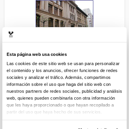
Facultad de Economía y Empresa (Sección
Elkano)
Esta página web usa cookies
Elcano, 21
Las cookies de este sitio web se usan para personalizar
48008 Bilbao
el contenido y los anuncios, ofrecer funciones de redes
Tfno.: 94 601 2000; Fax: 94 601 7600
sociales y analizar el tráfico. Además, compartimos
Dirección web:
información sobre el uso que haga del sitio web con
https://www.ehu.eus/es/web/ekonomia-enpresa-
fakultatea/kokalekua-kontaktua
nuestros partners de redes sociales, publicidad y análisis
web, quienes pueden combinarla con otra información
que les haya proporcionado o que hayan recopilado a
partir del uso que haya hecho de sus servicios.