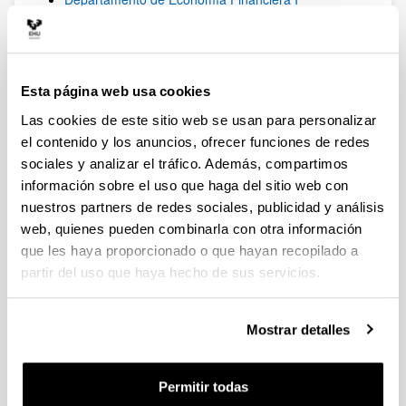
Departamento
Presentación
Localización y contacto
Personal
Esta página web usa cookies
Cargos
Paginas personales
Las cookies de este sitio web se usan para personalizar
Marcela Espinosa
el contenido y los anuncios, ofrecer funciones de redes
Sonia M García-Delgado
sociales y analizar el tráfico. Además, compartimos
José Ignacio Martínez Churiaque
información sobre el uso que haga del sitio web con
Valeriano Sánchez Famoso
nuestros partners de redes sociales, publicidad y análisis
Lorea Andicoechea
GZE
web, quienes pueden combinarla con otra información
Plantilla Pg Personal
que les haya proporcionado o que hayan recopilado a
Miguel A Zubiaurre
partir del uso que haya hecho de sus servicios.
Maider.Aldaz
Igor Alvarez
AMasedaG
Mostrar detalles
EAldazabal
JAmondarain
ASaitua
Permitir todas
Vicente_Temprano