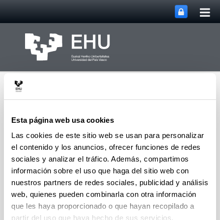
Abri
Saltar al contenido principal
me
prin
Esta página web usa cookies
Las cookies de este sitio web se usan para personalizar
el contenido y los anuncios, ofrecer funciones de redes
Abrir/cerrar m
Menú
Instituto de Euskara
sociales y analizar el tráfico. Además, compartimos
información sobre el uso que haga del sitio web con
nuestros partners de redes sociales, publicidad y análisis
Corpus Dinámico de Referencia
web, quienes pueden combinarla con otra información
(CDR)
que les haya proporcionado o que hayan recopilado a
El llamado Corpus Dinámico de Referencia (CDR) se
partir del uso que haya hecho de sus servicios.