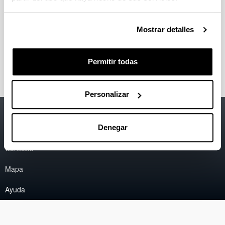
refiere a un corpus de textos lingüísticos escritos en
prosa en los cuatro últimos años (se actualiza cada
año). En conjunto son 15 millones de palabras.
Mostrar detalles
Completa el corpus PR.
Corpus Dinámico de Referencia (CDR)
Permitir todas
Personalizar
Accesibilidad
EHU
Información legal
Denegar
Contacto
Mapa
Ayuda