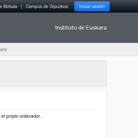
 Bizkaia
Campus de Gipuzkoa
Iniciar sesión
Instituto de Euskara
orio
r el propio ordenador.