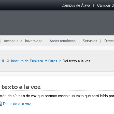
Campus de Álava
Campus de
Acceso a la Universidad
Áreas temáticas
Servicios
Direct
EHU
Instituto de Euskara
Otros
Del texto a la voz
 texto a la voz
ar subpáginas
ción de síntesis de voz que permite escribir un texto que será leído po
Del texto a la voz