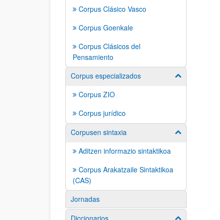
Corpus Clásico Vasco
Corpus Goenkale
Corpus Clásicos del
Pensamiento
Corpus especializados
Mostrar/ocult
Corpus ZIO
Corpus jurídico
Corpusen sintaxia
Mostrar/ocult
Aditzen informazio sintaktikoa
Corpus Arakatzaile Sintaktikoa
(CAS)
Jornadas
Diccionarios
Mostrar/ocult