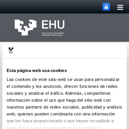
Abri
Saltar al contenido principal
me
prin
Esta página web usa cookies
Las cookies de este sitio web se usan para personalizar
el contenido y los anuncios, ofrecer funciones de redes
Abrir/cerrar m
Menú
Instituto de Euskara
sociales y analizar el tráfico. Además, compartimos
información sobre el uso que haga del sitio web con
nuestros partners de redes sociales, publicidad y análisis
Corpus jurídico
web, quienes pueden combinarla con otra información
Corpus especializado, basado en textos legales y
que les haya proporcionado o que hayan recopilado a
jurídicos o académicos. Contiene 7,2 millones de
partir del uso que haya hecho de sus servicios.