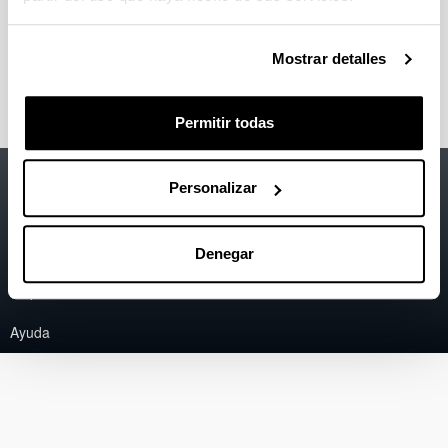
palabras recogidas de 595 documentos y se actualiza
cada año.
Mostrar detalles
Corpus jurídico
Permitir todas
Accesibilidad
EHU
Personalizar
Información legal
Contacto
Denegar
Mapa
Ayuda