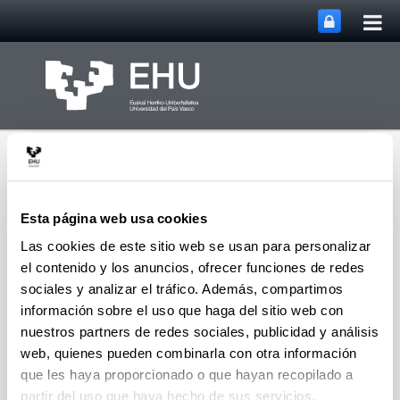
Abri
Saltar al contenido principal
me
prin
Esta página web usa cookies
Las cookies de este sitio web se usan para personalizar
el contenido y los anuncios, ofrecer funciones de redes
Abrir/cerrar m
Menú
Instituto de Euskara
sociales y analizar el tráfico. Además, compartimos
información sobre el uso que haga del sitio web con
nuestros partners de redes sociales, publicidad y análisis
In memoriam
web, quienes pueden combinarla con otra información
Iñaki Segurola
que les haya proporcionado o que hayan recopilado a
(15-04-2022)
partir del uso que haya hecho de sus servicios.