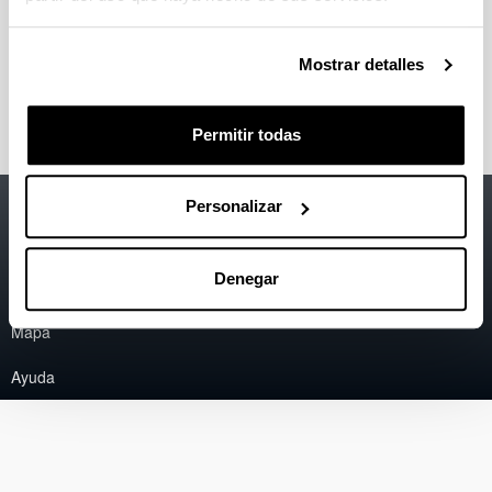
Iñaki Ugarteburu
(20-03-2009)
Axun Aierbe
Mostrar detalles
(15-04-2008)
Permitir todas
Accesibilidad
EHU
Personalizar
Información legal
Denegar
Contacto
Mapa
Ayuda