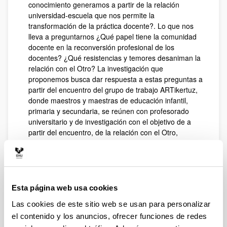
conocimiento generamos a partir de la relación
universidad-escuela que nos permite la
transformación de la práctica docente?. Lo que nos
lleva a preguntarnos ¿Qué papel tiene la comunidad
docente en la reconversión profesional de los
docentes? ¿Qué resistencias y temores desaniman la
relación con el Otro? La investigación que
proponemos busca dar respuesta a estas preguntas a
partir del encuentro del grupo de trabajo ARTikertuz,
donde maestros y maestras de educación infantil,
primaria y secundaria, se reúnen con profesorado
universitario y de investigación con el objetivo de a
partir del encuentro, de la relación con el Otro,
generar conocimiento que nos permita transformar
nuestra práctica docente
Enlace con información adicional:
artikertuz.ning.com
Esta página web usa cookies
Grupo Investigación Consolidado
Las cookies de este sitio web se usan para personalizar
del Sistema Universitario Vasco
el contenido y los anuncios, ofrecer funciones de redes