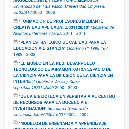
ARQUEOLOGIA EN TERRITORIO MENOSCA
"
Universidad del País Vasco. Universidad Empresa.
UE03/A18
2003
-
2006
"
FORMACION DE PROFESORES MEDIANTE
CREATIVIDAD APLICADA. D/031128/10
"
Ministerio de
Asuntos Exteriores-AECID.
2011
-
2011
"
PLAN ESTRATEGICO DE CALIDAD PARA LA
EDUCACION A DISTANCIA
"
Gobierno PI-1999-167
1999
-
2002
"
EL MUSEO EN LA RED: DESARROLLO
TECNOLÓGICO DE MIRAMON KUTXA ESPACIO DE
LA CIENCIA PARA LA DIFUSIÓN DE LA CIENCIA EN
INTERNET
"
Gobierno Vasco y Kutxa
Gipuzkoa.OD01UNI05
2000
-
2003
"
DE LA BIBLIOTECA UNIVERSITARIA AL CENTRO
DE RECURSOS PARA LA DOCENCIA E
INVESTIGACION
"
Secretaria General de
Universidades.EA2004-0037
2004
-
2004
"
MODELOS DE ENSEÑANZA Y APRENDIZAJE