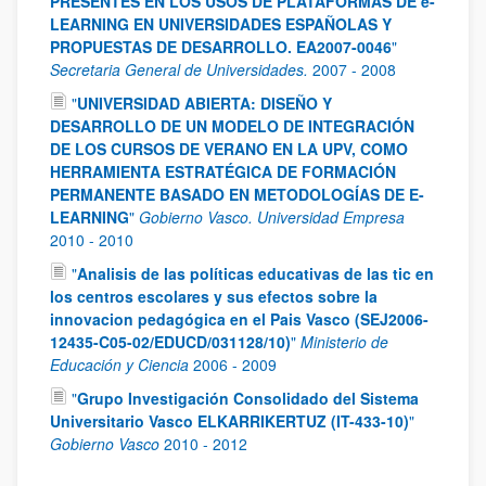
PRESENTES EN LOS USOS DE PLATAFORMAS DE e-
LEARNING EN UNIVERSIDADES ESPAÑOLAS Y
PROPUESTAS DE DESARROLLO. EA2007-0046
"
Secretaria General de Universidades.
2007
-
2008
"
UNIVERSIDAD ABIERTA: DISEÑO Y
DESARROLLO DE UN MODELO DE INTEGRACIÓN
DE LOS CURSOS DE VERANO EN LA UPV, COMO
HERRAMIENTA ESTRATÉGICA DE FORMACIÓN
PERMANENTE BASADO EN METODOLOGÍAS DE E-
LEARNING
"
Gobierno Vasco. Universidad Empresa
2010
-
2010
"
Analisis de las políticas educativas de las tic en
los centros escolares y sus efectos sobre la
innovacion pedagógica en el Pais Vasco (SEJ2006-
12435-C05-02/EDUCD/031128/10)
"
Ministerio de
Educación y Ciencia
2006
-
2009
"
Grupo Investigación Consolidado del Sistema
Universitario Vasco ELKARRIKERTUZ (IT-433-10)
"
Gobierno Vasco
2010
-
2012