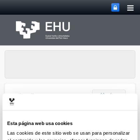
Abri
Saltar al contenido principal
me
prin
Abrir/cerrar m
Menú
Elkarrikertuz
2014
Esta página web usa cookies
Las cookies de este sitio web se usan para personalizar
Daniel Losada, José Miguel Correa, José Miguel