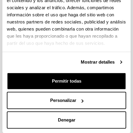
Blanco, Aingeru Gutiérrez-Cabello
Aprendizaje
el contenido y los anuncios, ofrecer funciones de redes
Ubicuo apoyado por TIC e Indagación Nómada en
sociales y analizar el tráfico. Además, compartimos
los trabajos Fin de Grado de Educación
XXII
información sobre el uso que haga del sitio web con
Jornadas Universitarias de Tecnología Educativa,
nuestros partners de redes sociales, publicidad y análisis
2014;
179 - 181 -
978-84158-1612-6
web, quienes pueden combinarla con otra información
que les haya proporcionado o que hayan recopilado a
2013
partir del uso que haya hecho de sus servicios.
2012
Mostrar detalles
Permitir todas
2011
Personalizar
2010
Denegar
Anteriores