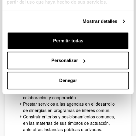
partir del uso que haya hecho de sus servicios.
Mostrar detalles
Garapen
es una asociación profesional que pretende
Permitir todas
aglutinar a las agencias de desarrollo constituidas por
las instituciones locales del País Vasco y que tiene los
siguientes objetivos:
Personalizar
Conceptualizar sobre el desarrollo económico de
carácter endógeno a nivel local; trabajar su
proyección estratégica y su aplicación operativa.
Denegar
Fomentar el intercambio de información y
conocimiento desarrollando proyectos de
colaboración y cooperación.
Prestar servicios a las agencias en el desarrollo
de sinergias en programas de interés común.
Construir criterios y posicionamientos comunes,
en las materias de sus ámbitos de actuación,
ante otras instancias públicas o privadas.