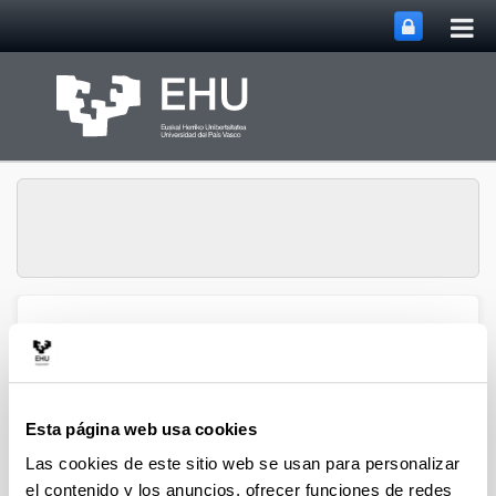
Abri
Saltar al contenido principal
me
prin
Grupo de Investigación
Abrir/cerrar m
Menú
EU Kids Online
Esta página web usa cookies
Las cookies de este sitio web se usan para personalizar
el contenido y los anuncios, ofrecer funciones de redes