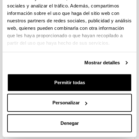
Identificación de publicidad y
sociales y analizar el tráfico. Además, compartimos
estrategias para la creación de
información sobre el uso que haga del sitio web con
contenidos de instagramers en
nuestros partners de redes sociales, publicidad y análisis
español: estudio de caso de 45
web, quienes pueden combinarla con otra información
perfiles
que les haya proporcionado o que hayan recopilado a
partir del uso que haya hecho de sus servicios.
Autoría:
Monge, S., Elorriaga, A., Jiménez, E., Olabarri, E.
Año:
Mostrar detalles
2021
Revista:
Permitir todas
Estudios sobre el Mensaje Periodístico
Volumen:
27(4)
Personalizar
Página de inicio - Página de fin:
1151 - 1161
Denegar
DOI
:
10.5209/esmp.72869