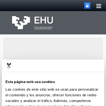
Abri
Saltar al contenido principal
me
prin
Grupo de Investigación
Abrir/cerrar m
Menú
EU Kids Online
Esta página web usa cookies
Las cookies de este sitio web se usan para personalizar
el contenido y los anuncios, ofrecer funciones de redes
sociales y analizar el tráfico. Además, compartimos