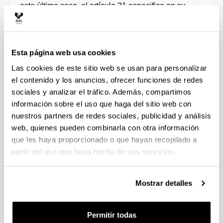
este último caso, el artículo 21 especifica en su
apartado "a" lo siguiente:
"Si la unidad organizativa que oferte la posibilidad
Esta página web usa cookies
de realizar programas de prácticas académicas
Las cookies de este sitio web se usan para personalizar
externas es un «servicio» de la UPV/EHU deberá
el contenido y los anuncios, ofrecer funciones de redes
cumplirse que dicho servicio cuente con personal
sociales y analizar el tráfico. Además, compartimos
de los grupos A o B de funcionarios o funcionarias
información sobre el uso que haga del sitio web con
o, I o II de personal laboral de la administración y
nuestros partners de redes sociales, publicidad y análisis
que el instructor o instructora seleccionado
web, quienes pueden combinarla con otra información
desempeñe puestos de trabajo de esos grupos y
que les haya proporcionado o que hayan recopilado a
acepte expresamente la propuesta."
partir del uso que haya hecho de sus servicios.
Por otra parte, las memorias para la Solicitud de
Mostrar detalles
Verificación del Título Oficial de los Grados en
NHD, CTA, y CCAA impartidos en la Facultad de
Farmacia de la UPV/EHU indican los centros en los
Permitir todas