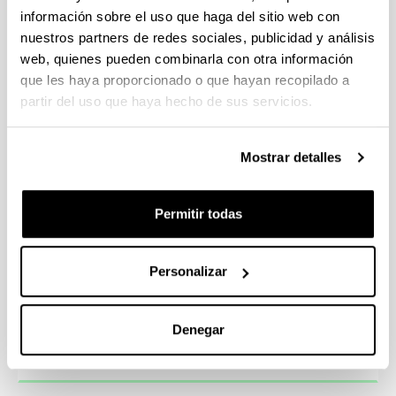
información sobre el uso que haga del sitio web con
nuestros partners de redes sociales, publicidad y análisis
web, quienes pueden combinarla con otra información
Experto o Experta de Universidad
que les haya proporcionado o que hayan recopilado a
Farmacontaminación
partir del uso que haya hecho de sus servicios.
Mostrar detalles
Experto o Experta de Universidad
Permitir todas
Farmacia Práctica Asistencial
Personalizar
Otros posgrados
Denegar