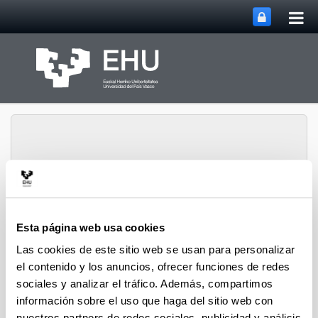
Abri
Saltar al contenido principal
me
prin
Abrir/cerrar m
Menú
Geologia.eus
Esta página web usa cookies
Las cookies de este sitio web se usan para personalizar
el contenido y los anuncios, ofrecer funciones de redes
sociales y analizar el tráfico. Además, compartimos
información sobre el uso que haga del sitio web con
La profesión de geólogo en España
nuestros partners de redes sociales, publicidad y análisis