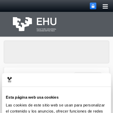
Abri
Saltar al contenido principal
me
prin
Abrir/cerrar m
Menú
Geologia.eus
Departamento de Geología de la
Esta página web usa cookies
UPV/EHU
Las cookies de este sitio web se usan para personalizar
el contenido y los anuncios, ofrecer funciones de redes
El Departamento de Geología de la Universidad del