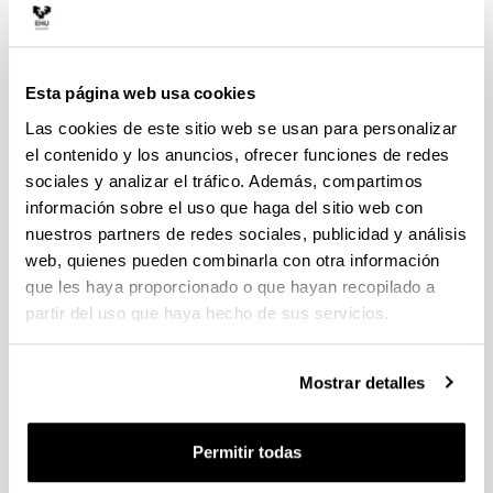
SITUADO en el Campus de Alava de la Universidad del País
Vasco / Euskal Herriko
Unibertsitatea, el Departamento de Geografía, Prehistoria y
Esta página web usa cookies
Arqueología fue fundado en 1.990.
Las cookies de este sitio web se usan para personalizar
el contenido y los anuncios, ofrecer funciones de redes
Dirección postal:
sociales y analizar el tráfico. Además, compartimos
U.P.V./E.H.U.
información sobre el uso que haga del sitio web con
Departamento de Geografía, Prehistoria y Arqueología
nuestros partners de redes sociales, publicidad y análisis
C/ Tomás y Valiente s/n
web, quienes pueden combinarla con otra información
01006 Vitoria-Gasteiz
que les haya proporcionado o que hayan recopilado a
partir del uso que haya hecho de sus servicios.
Teléfono:
+34-945013189
Mostrar detalles
Correo electrónico:
luisangel.frias@ehu.eus
Permitir todas