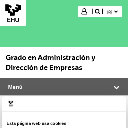
Saltar al contenido principal
IDIOMA S
Iniciar sesión
ES
buscar"
Grado en Administración y
Dirección de Empresas
Menú
Grado en Administración y Dirección de Empresas
Abr
Calendario y exámenes
Esta página web usa cookies