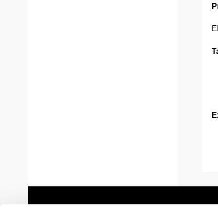
P
E
T
E