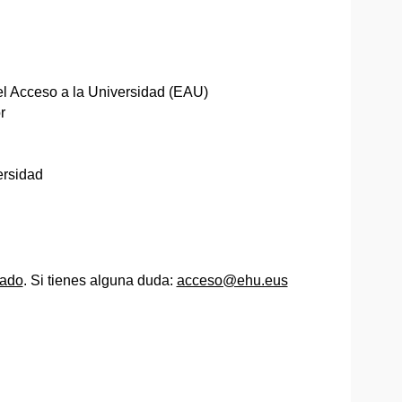
el Acceso a la Universidad (EAU)
r
ersidad
cado
. Si tienes alguna duda:
acceso@ehu.eus