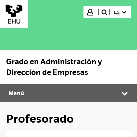
Saltar al contenido principal
IDIOMA S
Iniciar sesión
ES
buscar"
Grado en Administración y
Dirección de Empresas
Menú
Grado en Administración y Dirección de Empresas
Abr
Profesorado