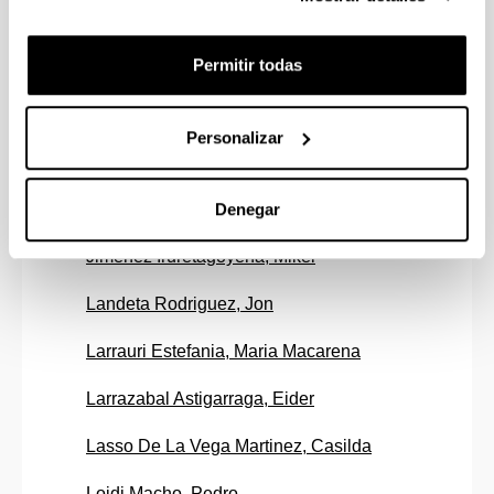
Iparragirre Letamendia, Amaia
Permitir todas
Ipiñazar Petralanda, Izaskun
Iturralde Jainaga, Txomin
Personalizar
Iturrioz Fernandez, Silvia
Jauregui-Arraburu Cenitagoya, Juan Felix
Denegar
Jimenez Iruretagoyena, Mikel
Landeta Rodriguez, Jon
Larrauri Estefania, Maria Macarena
Larrazabal Astigarraga, Eider
Lasso De La Vega Martinez, Casilda
Loidi Macho, Pedro