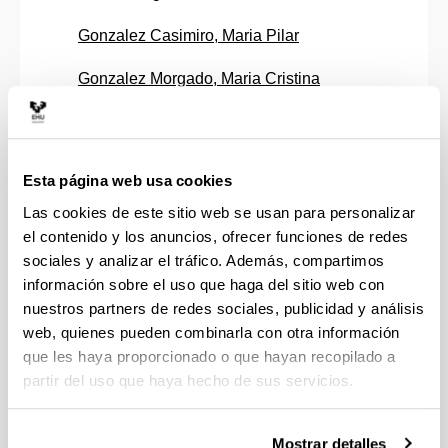
Gonzalez Casimiro, Maria Pilar
Gonzalez Morgado, Maria Cristina
Gonzalo Camarero, Jose Felix
Goñi Mendizabal, Igor
Esta página web usa cookies
Gorostiaga Alonso, Miren Arantzazu
Las cookies de este sitio web se usan para personalizar
el contenido y los anuncios, ofrecer funciones de redes
Gutierrez Huerta, Maria Jose
sociales y analizar el tráfico. Además, compartimos
información sobre el uso que haga del sitio web con
Hartmann , Patrick
nuestros partners de redes sociales, publicidad y análisis
web, quienes pueden combinarla con otra información
Hernando Sarachaga, Goizalde
que les haya proporcionado o que hayan recopilado a
Hoyos Iruarrizaga, Jon
partir del uso que haya hecho de sus servicios.
Iglesias Pozo, Egoitz
Mostrar detalles