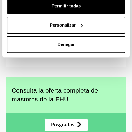
Dirección y Gestión de Empresas (Executive
Permitir todas
MBA)
Emprendimiento y Dirección de Empresas (MBA
Personalizar
e3)
Medio Ambiente, Sostenibilidad y ODS
Cooperación Internacional y Educación
Denegar
Emancipadora
Marketing y Dirección Comercial
Consulta la oferta completa de
másteres de la EHU
Posgrados