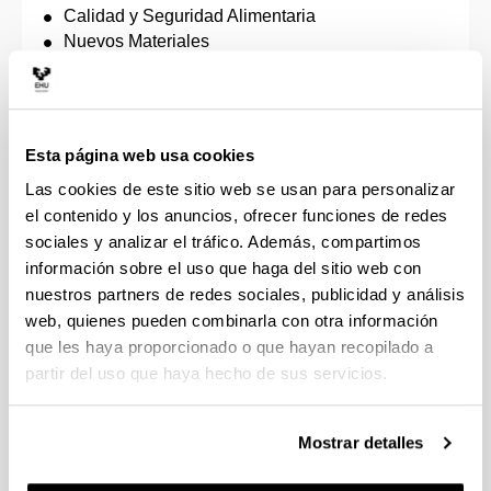
Calidad y Seguridad Alimentaria
Nuevos Materiales
Nanociencia
Enología innovadora
Ingeniería de Materiales Renovables
Ingeniería de Control, Automatización y Robótica
Esta página web usa cookies
Ciencia y Tecnología Espacial
Las cookies de este sitio web se usan para personalizar
Ingeniería de Materiales Avanzados
el contenido y los anuncios, ofrecer funciones de redes
Ingeniería Energética Sostenible
sociales y analizar el tráfico. Además, compartimos
Investigación en Eficiencia Energética y
Sostenibilidad en Industria, Transporte,
información sobre el uso que haga del sitio web con
Edificación y Urbanismo
nuestros partners de redes sociales, publicidad y análisis
Ingeniería Biomédica
web, quienes pueden combinarla con otra información
Ciencia y Tecnología Cuánticas
que les haya proporcionado o que hayan recopilado a
Economía: Aplicaciones Empíricas y Políticas
partir del uso que haya hecho de sus servicios.
Dirección de Proyectos
Estudios Feministas y de Género
Mostrar detalles
Másteres propios