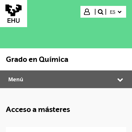
Saltar al contenido principal
IDIOMA S
Iniciar sesión
ES
buscar"
Grado en Química
Menú
Grado en Química
Abr
Acceso a másteres