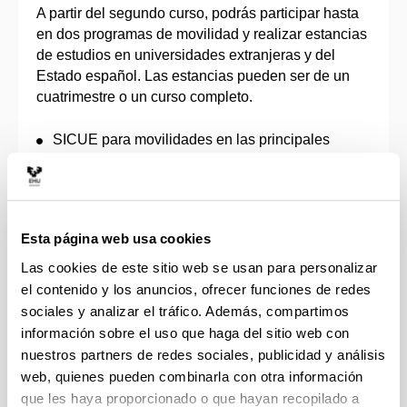
A partir del segundo curso, podrás participar hasta
en dos programas de movilidad y realizar estancias
de estudios en universidades extranjeras y del
Estado español. Las estancias pueden ser de un
cuatrimestre o un curso completo.
SICUE para movilidades en las principales
universidades del Estado español.
Erasmus+ para estancias en universidades
europeas, como Alemania, Bélgica, Dinamarca,
Francia, Italia, Noruega, Países Bajos, Reino
Esta página web usa cookies
Unido, Suecia, etc.
UPV-AL, para universidades de América Latina:
Las cookies de este sitio web se usan para personalizar
Argentina, Brasil, Chile, México, Perú, Colombia,
el contenido y los anuncios, ofrecer funciones de redes
etc.
sociales y analizar el tráfico. Además, compartimos
Otros Destinos movilidad en universidades de
información sobre el uso que haga del sitio web con
EE.UU., Canadá y Corea del Sur.
nuestros partners de redes sociales, publicidad y análisis
web, quienes pueden combinarla con otra información
Disponemos de 200 plazas para estancias en
que les haya proporcionado o que hayan recopilado a
universidades europeas, 130 para universidades