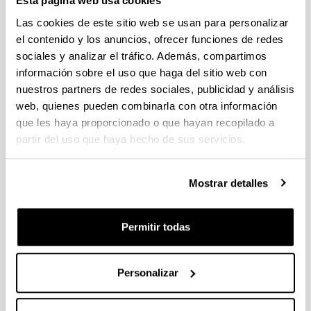
Esta página web usa cookies
Lapitz Dambolenea, Ainhoa
Las cookies de este sitio web se usan para personalizar
Leonardo Liceranzu, Aritz
el contenido y los anuncios, ofrecer funciones de redes
sociales y analizar el tráfico. Además, compartimos
Lezama Diago, Luis Maria
información sobre el uso que haga del sitio web con
nuestros partners de redes sociales, publicidad y análisis
Longarte Aldama, Asier
web, quienes pueden combinarla con otra información
que les haya proporcionado o que hayan recopilado a
Lopez Horgue, Miguel Angel
partir del uso que haya hecho de sus servicios.
Lopez Lopez, Elixabet
Mostrar detalles
Luque Arrebola, Antonio
Macho Stadler, Marta
Permitir todas
Martinez Arkarazo, Irantzu
Personalizar
Martinez Garaot, Sofia
Martinez Martinez, Virginia