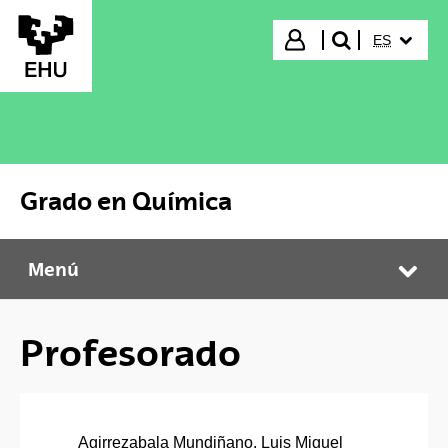
Saltar al contenido principal
IDIOMA S
Iniciar sesión
ES
buscar"
Grado en Química
Menú
Grado en Química
Abr
Profesorado
Agirrezabala Mundiñano, Luis Miguel