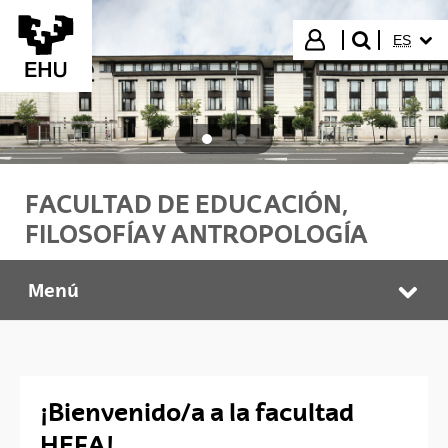
Saltar al contenido principal
IDIOMA
Iniciar sesión
ES
buscar"
FACULTAD DE EDUCACIÓN,
FILOSOFÍA Y ANTROPOLOGÍA
Menú
Facultad HEFA
Abr
¡Bienvenido/a a la facultad
HEFA!