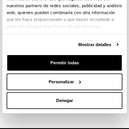
¿Por qué y para qué puedes venir a la HEFA? En
nuestros partners de redes sociales, publicidad y análisis
HEFA tratamos de ofrecer
formación de alto nivel
web, quienes pueden combinarla con otra información
a nuestros ciudadanos/as y profesionales y a su
que les haya proporcionado o que hayan recopilado a
vez, desarrollar la
investigación
para el desarrollo
partir del uso que haya hecho de sus servicios.
de la sociedad vasca. Generamos conocimiento en
los ámbitos educativo, filosófico y antropológico y
tratamos de fomentar el pensamiento crítico y ético.
Mostrar detalles
Nuestro
servicio público
es un modelo innovador,
sostenible, inclusivo, a favor de la normalización
Permitir todas
del euskera y de una sociedad plurilingüe, con
objetivos de igualdad de oportunidades y
gobernanza participativa.
Personalizar
¡Gracias por tu interés!
Denegar
Esperando vernos en HEFA, ¡hasta pronto!